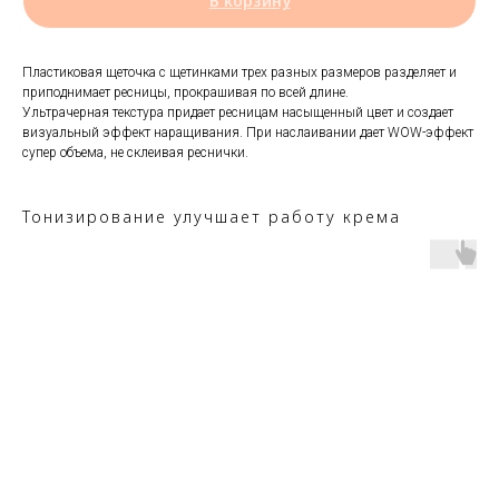
В корзину
Пластиковая щеточка с щетинками трех разных размеров разделяет и
приподнимает ресницы, прокрашивая по всей длине.
Ультрачерная текстура придает ресницам насыщенный цвет и создает
визуальный эффект наращивания. При наслаивании дает WOW-эффект
супер объема, не склеивая реснички.
Тонизирование улучшает работу крема