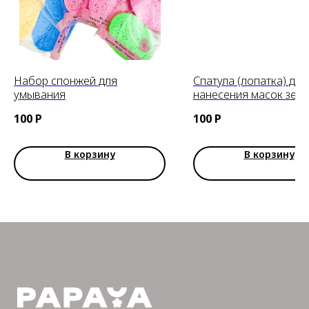
Набор спонжей для
Спатула (лопатка) для
умывания
нанесения масок зел
J:ON Spatula green
100
Р
100
Р
В корзину
В корзину