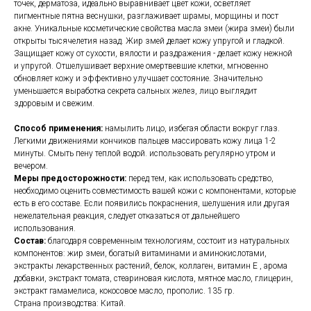
точек, дерматоза, идеально выравнивает цвет кожи, осветляет
пигментные пятна веснушки, разглаживает шрамы, морщины и пост
акне. Уникальные косметические свойства масла змеи (жира змеи) были
открыты тысячелетия назад. Жир змей делает кожу упругой и гладкой.
Защищает кожу от сухости, вялости и раздражения - делает кожу нежной
и упругой. Отшелушивает верхние омертвевшие клетки, мгновенно
обновляет кожу и эффективно улучшает состояние. Значительно
уменьшается выработка секрета сальных желез, лицо выглядит
здоровым и свежим.
Способ применения:
намылить лицо, избегая области вокруг глаз.
Легкими движениями кончиков пальцев массировать кожу лица 1-2
минуты. Смыть пену теплой водой. использовать регулярно утром и
вечером.
Меры предосторожности:
перед тем, как использовать средство,
необходимо оценить совместимость вашей кожи с компонентами, которые
есть в его составе. Если появились покраснения, шелушения или другая
нежелательная реакция, следует отказаться от дальнейшего
использования.
Состав:
благодаря современным технологиям, состоит из натуральных
компонентов: жир змеи, богатый витаминами и аминокислотами,
экстракты лекарственных растений, белок, коллаген, витамин Е , арома
добавки, экстракт томата, стеариновая кислота, мятное масло, глицерин,
экстракт гамамелиса, кокосовое масло, прополис. 135 гр.
Страна производства: Китай.