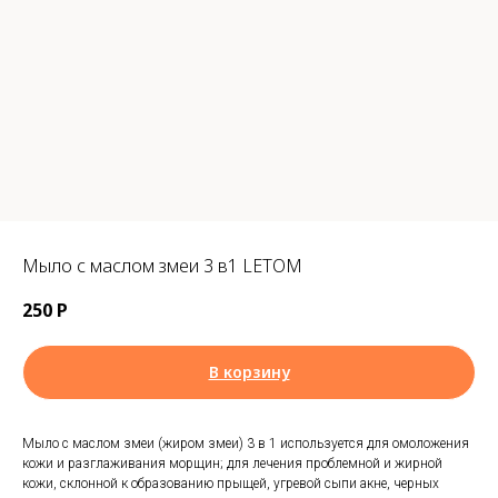
Мыло с маслом змеи 3 в1 LETOM
250
Р
В корзину
Мыло с маслом змеи (жиром змеи) 3 в 1 используется для омоложения
кожи и разглаживания морщин; для лечения проблемной и жирной
кожи, склонной к образованию прыщей, угревой сыпи акне, черных