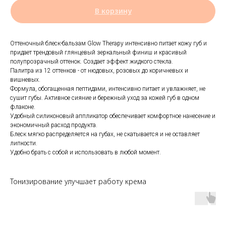
В корзину
Оттеночный блеск-бальзам Glow Therapy интенсивно питает кожу губ и
придает трендовый глянцевый зеркальный финиш и красивый
полупрозрачный оттенок. Создает эффект жидкого стекла.
Палитра из 12 оттенков - от нюдовых, розовых до коричневых и
вишневых.
Формула, обогащенная пептидами, интенсивно питает и увлажняет, не
сушит губы. Активное сияние и бережный уход за кожей губ в одном
флаконе.
Удобный силиконовый аппликатор обеспечивает комфортное нанесение и
экономичный расход продукта.
Блеск мягко распределяется на губах, не скатывается и не оставляет
липкости.
Удобно брать с собой и использовать в любой момент.
Тонизирование улучшает работу крема