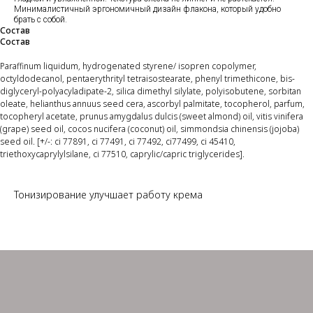
Минималистичный эргономичный дизайн флакона, который удобно
брать с собой.
Состав
Состав
Paraffinum liquidum, hydrogenated styrene/ isopren copolymer,
octyldodecanol, pentaerythrityl tetraisostearate, phenyl trimethicone, bis-
diglyceryl-polyacyladipate-2, silica dimethyl silylate, polyisobutene, sorbitan
oleate, helianthus annuus seed cera, ascorbyl palmitate, tocopherol, parfum,
tocopheryl acetate, prunus amygdalus dulcis (sweet almond) oil, vitis vinifera
(grape) seed oil, cocos nucifera (coconut) oil, simmondsia chinensis (jojoba)
seed oil. [+/-: ci 77891, ci 77491, ci 77492, ci77499, ci 45410,
triethoxycaprylylsilane, ci 77510, caprylic/capric triglycerides].
Тонизирование улучшает работу крема