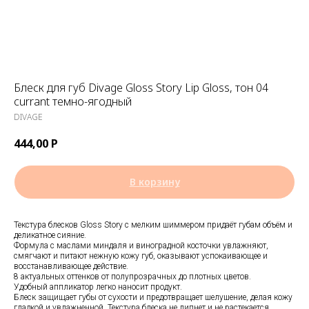
Блеск для губ Divage Gloss Story Lip Gloss, тон 04
currant темно-ягодный
DIVAGE
444,00
Р
В корзину
Текстура блесков Gloss Story с мелким шиммером придаёт губам объём и
деликатное сияние.
Формула с маслами миндаля и виноградной косточки увлажняют,
смягчают и питают нежную кожу губ, оказывают успокаивающее и
восстанавливающее действие.
8 актуальных оттенков от полупрозрачных до плотных цветов.
Удобный аппликатор легко наносит продукт.
Блеск защищает губы от сухости и предотвращает шелушение, делая кожу
гладкой и увлажненной. Текстура блеска не липнет и не растекается.