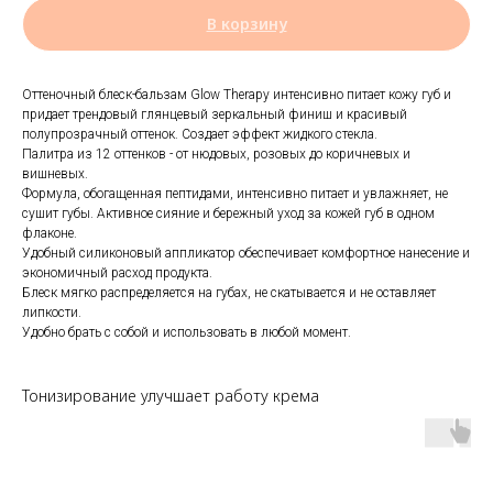
В корзину
Оттеночный блеск-бальзам Glow Therapy интенсивно питает кожу губ и
придает трендовый глянцевый зеркальный финиш и красивый
полупрозрачный оттенок. Создает эффект жидкого стекла.
Палитра из 12 оттенков - от нюдовых, розовых до коричневых и
вишневых.
Формула, обогащенная пептидами, интенсивно питает и увлажняет, не
сушит губы. Активное сияние и бережный уход за кожей губ в одном
флаконе.
Удобный силиконовый аппликатор обеспечивает комфортное нанесение и
экономичный расход продукта.
Блеск мягко распределяется на губах, не скатывается и не оставляет
липкости.
Удобно брать с собой и использовать в любой момент.
Тонизирование улучшает работу крема