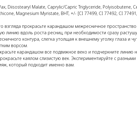
ax, Diisostearyl Malate, Caprylic/Capric Triglyceride, Polyisobutene, Ce
icone, Magnesium Myristate, BHT, +/- [CI 77499, CI 77492, CI 77491,
ого взгляда прокрасьте карандашом межресничное пространство 
кую линию вдоль роста ресниц, при необходимости сразу растуш
сничного контура, слегка утолщая к внешнему уголку глаза и чу
отким ворсом.
акрасьте карандашом все подвижное веко и подчеркните линию н
прокрасьте каялом слизистую век. Экспериментируйте с разным
ияж, который подходит именно вам.