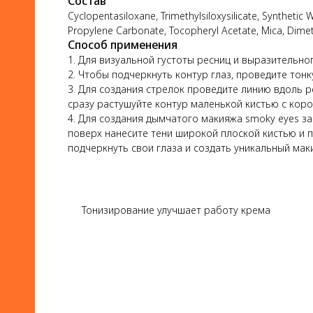
Состав
Cyclopentasiloxane, Trimethylsiloxysilicate, Synthetic W
Propylene Carbonate, Tocopheryl Acetate, Mica, Dimeth
Способ применения
1. Для визуальной густоты ресниц и выразительн
2. Чтобы подчеркнуть контур глаз, проведите тон
3. Для создания стрелок проведите линию вдоль ре
сразу растушуйте контур маленькой кистью с кор
4. Для создания дымчатого макияжа smoky eyes з
поверх нанесите тени широкой плоской кистью и 
подчеркнуть свои глаза и создать уникальный мак
Тонизирование улучшает работу крема