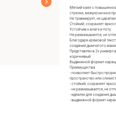
Мягкий каял с повышенно
стрелки, межресничное пр
Не травмирует, не царапа
Стойкий, сохраняет яркость
Устойчив к влаге и поту.
Не размазывается, не отп
Благодаря кремовой текст
создания дымчатого макия
Представлен в 2х универс
коричневый.
Выдвижной формат каранд
Преимущества
- позволяет быстро прори
пространство или слизис
- стойкий, сохраняет яркос
- не размазывается, не от
- идеален для создания д
- выдвижной формат каран