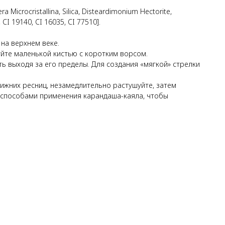
ra Microcristallina, Silica, Disteardimonium Hectorite,
 CI 19140, CI 16035, CI 77510].
на верхнем веке.
уйте маленькой кистью с коротким ворсом.
ть выходя за его пределы. Для создания «мягкой» стрелки
ижних ресниц, незамедлительно растушуйте, затем
и способами применения карандаша-каяла, чтобы