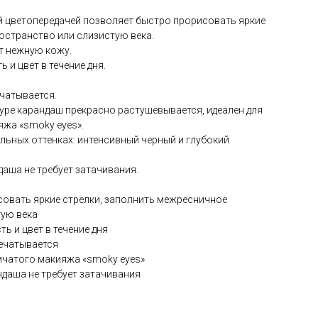
й цветопередачей позволяет быстро прорисовать яркие
остранство или слизистую века.
ет нежную кожу.
 и цвет в течение дня.
ечатывается.
уре карандаш прекрасно растушевывается, идеален для
жа «smoky eyes».
альных оттенках: интенсивный черный и глубокий
аша не требует затачивания.
совать яркие стрелки, заполнить межресничное
тую века
ть и цвет в течение дня
печатывается
ымчатого макияжа «smoky eyes»
даша не требует затачивания