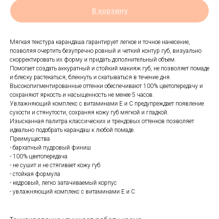
В корзину
Мягкая текстура карандаша гарантирует легкое и точное нанесение,
позволяя очертить безупречно ровный и четкий контур губ, визуально
скорректировать их форму и придать дополнительный объем.
Помогает создать аккуратный и стойкий макияж губ, не позволяет помаде
и блеску растекаться, блекнуть и скатываться в течение дня.
Высокопигментированные оттенки обеспечивают 100% цветопередачу и
сохраняют яркость и насыщенность не менее 5 часов.
Увлажняющий комплекс с витаминами Е и С предупреждает появление
сухости и стянутости, сохраняя кожу губ мягкой и гладкой.
Изысканная палитра классических и трендовых оттенков позволяет
идеально подобрать карандаш к любой помаде.
Преимущества
- бархатный пудровый финиш
- 100% цветопередача
- не сушит и не стягивает кожу губ
- стойкая формула
- кедровый, легко затачиваемый корпус
- увлажняющий комплекс с витаминами Е и С