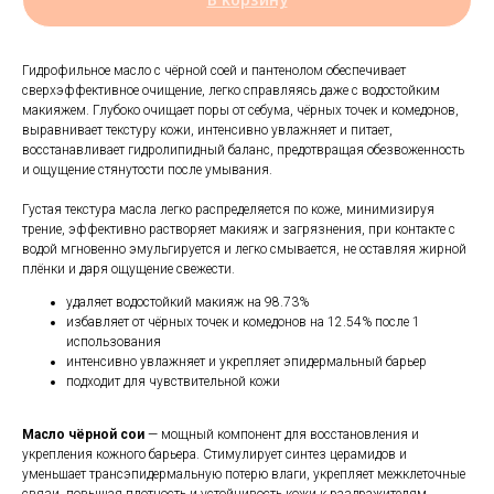
Гидрофильное масло с чёрной соей и пантенолом обеспечивает
сверхэффективное очищение, легко справляясь даже с водостойким
макияжем. Глубоко очищает поры от себума, чёрных точек и комедонов,
выравнивает текстуру кожи, интенсивно увлажняет и питает,
восстанавливает гидролипидный баланс, предотвращая обезвоженность
и ощущение стянутости после умывания.
Густая текстура масла легко распределяется по коже, минимизируя
трение, эффективно растворяет макияж и загрязнения, при контакте с
водой мгновенно эмульгируется и легко смывается, не оставляя жирной
плёнки и даря ощущение свежести.
удаляет водостойкий макияж на 98.73%
избавляет от чёрных точек и комедонов на 12.54% после 1
использования
интенсивно увлажняет и укрепляет эпидермальный барьер
подходит для чувствительной кожи
Масло чёрной сои
— мощный компонент для восстановления и
укрепления кожного барьера. Стимулирует синтез церамидов и
уменьшает трансэпидермальную потерю влаги, укрепляет межклеточные