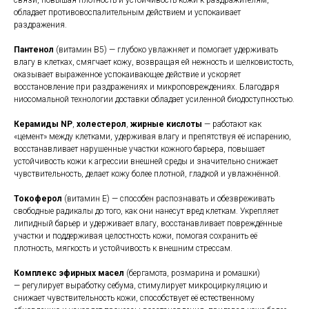
связи, повышая плотность и устойчивость кожи к раздражителям,
обладает противовоспалительным действием и успокаивает
раздражения.
Пантенол
(витамин B5) — глубоко увлажняет и помогает удерживать
влагу в клетках, смягчает кожу, возвращая ей нежность и шелковистость,
оказывает выраженное успокаивающее действие и ускоряет
восстановление при раздражениях и микроповреждениях. Благодаря
ниосомальной технологии доставки обладает усиленной биодоступностью.
Керамиды NP
,
холестерол
,
жирные кислоты
— работают как
«цемент» между клетками, удерживая влагу и препятствуя её испарению,
восстанавливает нарушенные участки кожного барьера, повышает
устойчивость кожи к агрессии внешней среды и значительно снижает
чувствительность, делает кожу более плотной, гладкой и увлажнённой.
Токоферол
(витамин Е) — способен распознавать и обезвреживать
свободные радикалы до того, как они нанесут вред клеткам. Укрепляет
липидный барьер и удерживает влагу, восстанавливает повреждённые
участки и поддерживая целостность кожи, помогая сохранить её
плотность, мягкость и устойчивость к внешним стрессам.
Комплекс эфирных масел
(бергамота, розмарина и ромашки)
— регулирует выработку себума, стимулирует микроциркуляцию и
снижает чувствительность кожи, способствует её естественному