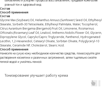
обновлению и ускоряет процессы восстановления, придавая коже более
ровный тон и здоровый вид.
Состав
Способ применения
Состав
Glycine Max (Soybean) Oil, Helianthus Annuus (Sunflower) Seed Oil, Ethylhexyl
Stearate, Sorbeth-30 Tetraoleate, Ethylhexyl Palmitate, Water, Tocopherol,
Citrus Aurantium Bergamia (Bergamot) Fruit Oil, Limonene, Rosmarinus
Officinalis (Rosemary) Leaf Oil, Linalool, Anthemis Nobilis Flower Oil, Glycerin,
Dipropylene Glycol, Caprylic/Capric Triglyceride, Panthenol, Hydrogenated
Lecithin, 1,2-Hexanediol, Cetearyl Olivate, Sorbitan Olivate, Polyglyceryl-10
Stearate, Ceramide NP, Cholesterol, Stearic Acid.
Способ применения
Нанесите на сухую кожу необходимое количество средства, помассируйте для
растворения косметики и различных загрязнений, затем тщательно смойте
теплой водой и умойтесь пенкой.
Тонизирование улучшает работу крема