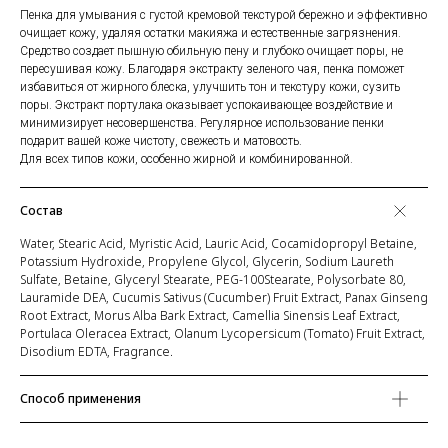
Пенка для умывания с густой кремовой текстурой бережно и эффективно
очищает кожу, удаляя остатки макияжа и естественные загрязнения.
Средство создает пышную обильную пену и глубоко очищает поры, не
пересушивая кожу. Благодаря экстракту зеленого чая, пенка поможет
избавиться от жирного блеска, улучшить тон и текстуру кожи, сузить
поры. Экстракт портулака оказывает успокаивающее воздействие и
минимизирует несовершенства. Регулярное использование пенки
подарит вашей коже чистоту, свежесть и матовость.
Для всех типов кожи, особенно жирной и комбинированной.
Состав
Water, Stearic Acid, Myristic Acid, Lauric Acid, Cocamidopropyl Betaine,
Potassium Hydroxide, Propylene Glycol, Glycerin, Sodium Laureth
Sulfate, Betaine, Glyceryl Stearate, PEG-100Stearate, Polysorbate 80,
Lauramide DEA, Cucumis Sativus (Cucumber) Fruit Extract, Panax Ginseng
Root Extract, Morus Alba Bark Extract, Camellia Sinensis Leaf Extract,
Portulaca Oleracea Extract, Olanum Lycopersicum (Tomato) Fruit Extract,
Disodium EDTA, Fragrance.
Способ применения