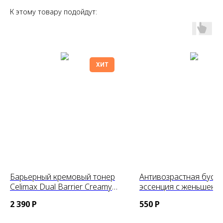
К этому товару подойдут:
ХИТ
Барьерный кремовый тонер
Антивозрастная бусте
Celimax Dual Barrier Creamy
эссенция с женьшене
Toner, 150ml
пептидами Fraijour Al
2 390
Р
550
Р
Ginsenoside Watery Es
30ml