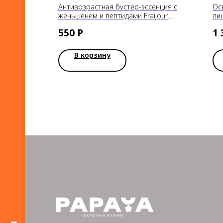
Антивозрастная бустер-эссенция с
Ос
женьшенем и пептидами Fraijour
ли
Alchemic Ginsenoside Watery Essence,
Ni
550
Р
1 
30ml
В корзину