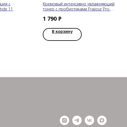
ция с
Кремовый интенсивно увлажняющий
ide 11
тонер с пробиотиками Fraijour Pro-
r
Moisture Creamy Toner, 500ml
1 790
Р
В корзину