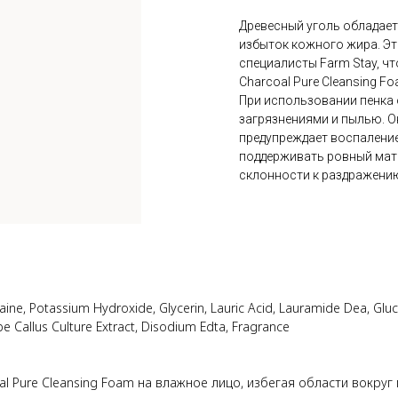
Древесный уголь обладае
избыток кожного жира. Э
специалисты Farm Stay, ч
Charcoal Pure Cleansing 
При использовании пенка 
загрязнениями и пылью. О
предупреждает воспаление
поддерживать ровный мат
склонности к раздражению
taine, Potassium Hydroxide, Glycerin, Lauric Acid, Lauramide Dea, Gl
e Callus Culture Extract, Disodium Edta, Fragrance
oal Pure Cleansing Foam на влажное лицо, избегая области вокр