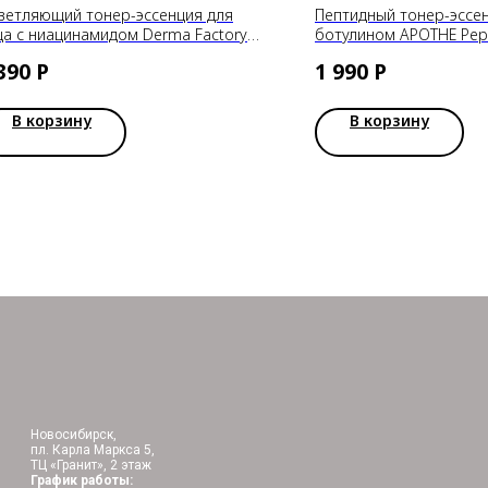
ветляющий тонер-эссенция для
Пептидный тонер-эссен
ца с ниацинамидом Derma Factory
ботулином APOTHE Pept
acinamide 11% Water Essence, 150ml
Botulinum Essence Tone
390
Р
1 990
Р
В корзину
В корзину
Новосибирск,
пл. Карла Маркса 5,
ТЦ «Гранит», 2 этаж
График работы: