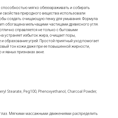
т способностью мягко обеззараживать и собирать
ти свойства природного вещества использовали
тобы создать очищающую пенку для умывания. Формула
Foam обогащена мельчащими частицами древесного угля.
отлично справляется не только с бытовыми
на устраняет избыток жира, очищает поры,
 и образование угрей. Простой приятный уход помогает
овый тон кожи даже при ее повышенной жирности,
 и явных признаках акне.
uceryl Stearate, Peg100, Phenoxyethanol, Charcoal Powder,
уг глаз. Мягкими массажными движениями распределить