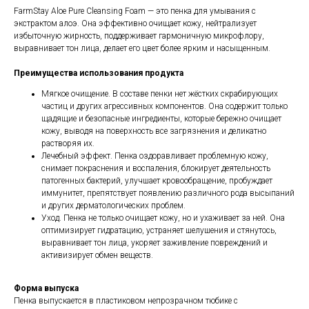
FarmStay Aloe Pure Cleansing Foam — это пенка для умывания с
экстрактом алоэ. Она эффективно очищает кожу, нейтрализует
избыточную жирность, поддерживает гармоничную микрофлору,
выравнивает тон лица, делает его цвет более ярким и насыщенным.
Преимущества использования продукта
Мягкое очищение. В составе пенки нет жёстких скрабирующих
частиц и других агрессивных компонентов. Она содержит только
щадящие и безопасные ингредиенты, которые бережно очищает
кожу, выводя на поверхность все загрязнения и деликатно
растворяя их.
Лечебный эффект. Пенка оздоравливает проблемную кожу,
снимает покраснения и воспаления, блокирует деятельность
патогенных бактерий, улучшает кровообращение, пробуждает
иммунитет, препятствует появлению различного рода высыпаний
и других дерматологических проблем.
Уход. Пенка не только очищает кожу, но и ухаживает за ней. Она
оптимизирует гидратацию, устраняет шелушения и стянутось,
выравнивает тон лица, укоряет заживление повреждений и
активизирует обмен веществ.
Форма выпуска
Пенка выпускается в пластиковом непрозрачном тюбике с