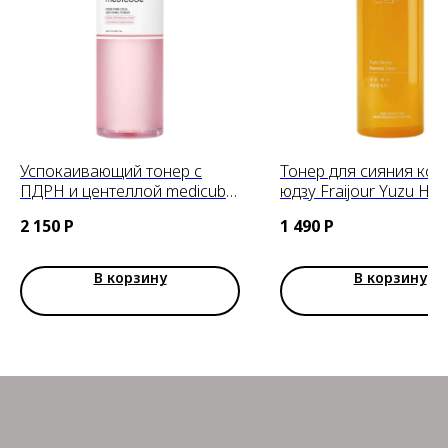
Успокаивающий тонер с
Тонер для сияния кож
ПДРН и центеллой medicube
юдзу Fraijour Yuzu Ho
PDRN Pink CICA Soothing
Essential Toner, 250 ml
2 150
Р
1 490
Р
Toner, 250ml
В корзину
В корзину