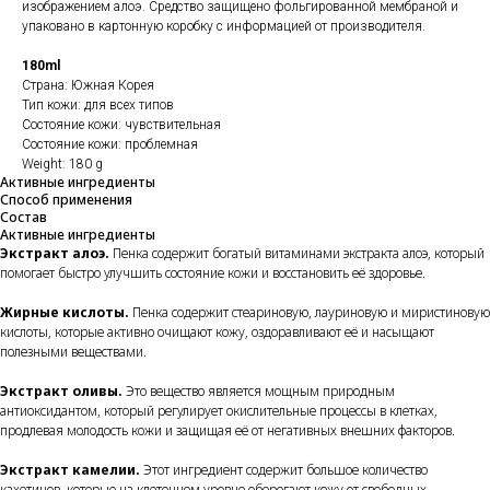
изображением алоэ. Средство защищено фольгированной мембраной и
упаковано в картонную коробку с информацией от производителя.
180ml
Страна: Южная Корея
Тип кожи: для всех типов
Состояние кожи: чувствительная
Состояние кожи: проблемная
Weight: 180 g
Активные ингредиенты
Способ применения
Состав
Активные ингредиенты
Экстракт алоэ.
Пенка содержит богатый витаминами экстракта алоэ, который
помогает быстро улучшить состояние кожи и восстановить её здоровье.
Жирные кислоты.
Пенка содержит стеариновую, лауриновую и миристиновую
кислоты, которые активно очищают кожу, оздоравливают её и насыщают
полезными веществами.
Экстракт оливы.
Это вещество является мощным природным
антиоксидантом, который регулирует окислительные процессы в клетках,
продлевая молодость кожи и защищая её от негативных внешних факторов.
Экстракт камелии.
Этот ингредиент содержит большое количество
кахетинов, которые на клеточном уровне оберегают кожу от свободных