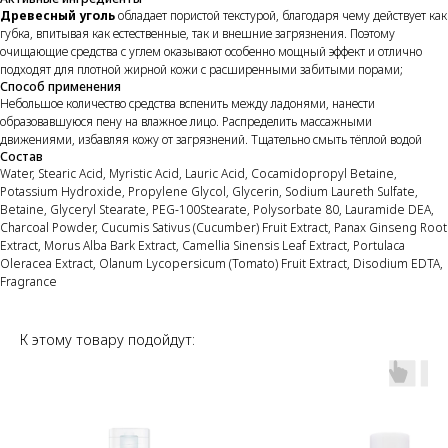
Древесный уголь
обладает пористой текстурой, благодаря чему действует как
губка, впитывая как естественные, так и внешние загрязнения. Поэтому
очищающие средства с углем оказывают особенно мощный эффект и отлично
подходят для плотной жирной кожи с расширенными забитыми порами;
Способ применения
Небольшое количество средства вспенить между ладонями, нанести
образовавшуюся пену на влажное лицо. Распределить массажными
движениями, избавляя кожу от загрязнений. Тщательно смыть тёплой водой
Состав
Water, Stearic Acid, Myristic Acid, Lauric Acid, Cocamidopropyl Betaine,
Potassium Hydroxide, Propylene Glycol, Glycerin, Sodium Laureth Sulfate,
Betaine, Glyceryl Stearate, PEG-100Stearate, Polysorbate 80, Lauramide DEA,
Charcoal Powder, Cucumis Sativus (Cucumber) Fruit Extract, Panax Ginseng Root
Extract, Morus Alba Bark Extract, Camellia Sinensis Leaf Extract, Portulaca
Oleracea Extract, Olanum Lycopersicum (Tomato) Fruit Extract, Disodium EDTA,
Fragrance
К этому товару подойдут: