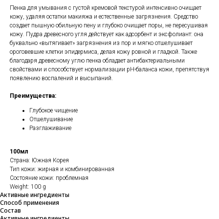
Пенка для умывания с густой кремовой текстурой интенсивно очищает
кожу, удаляя остатки макияжа и естественные загрязнения. Средство
создает пышную обильную пену и глубоко очищает поры, не пересушивая
кожу. Пудра древесного угля действует как адсорбент и эксфолиант: она
буквально «вытягивает» загрязнения из пор и мягко отшелушивает
ороговевшие клетки эпидермиса, делая кожу ровной и гладкой. Также
благодаря древесному углю пенка обладает антибактериальными
свойствами и способствует нормализации pH-баланса кожи, препятствуя
появлению воспалений и высыпаний.
Преимущества:
Глубокое чищение
Отшелушивание
Разглаживание
100мл
Страна: Южная Корея
Тип кожи: жирная и комбинированная
Состояние кожи: проблемная
Weight: 100 g
Активные ингредиенты
Способ применения
Состав
Активные ингредиенты