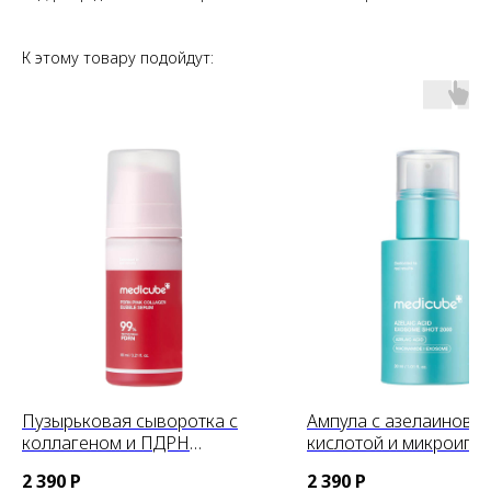
К этому товару подойдут:
Пузырьковая сыворотка с
Ампула с азелаиново
коллагеном и ПДРН
кислотой и микроигл
medicube PDRN Pink Collagen
medicube Azelaic Acid
2 390
Р
2 390
Р
Bubble Serum, 95ml
Exosome Shot 2000, 3