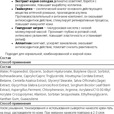
Экстракт корня солодки
деликатно осветляет, борется с
раздражением, повышает выработку коллагена.
Гвайазулен
— синтетический аналог основного действующего
вещества аптечной ромашки, производное азулена.
Противовоспалительный и анти-акне компонент, он оказывает
антиоксидантное действие, стимулирует регенеративные процессы,
повышает иммунитет кожи.
Гиалуронат натрия
— гиалуроновая кислота с низкой
молекулярной массой. Проникает глубоко в роговой слой,
интенсивно увлажняет, повышает эластичность и сглаживает
рельеф.
Аллантоин
смягчает, ускоряет заживление, оказывает
антиоксидантное действие, помогает снизить реактивность.
Подходит для нормальной, комбинированной и жирной кожи.
Состав
Способ применения
Состав
Water, Propanediol, Glycerin, Sodium Hyaluronate, Butylene Glycol, Sorbitol,
Isohexadecane, Caprylic/Capric Triglyceride, Houttuynia Cordata Extract,
Betaine, Centella Asiatica Extract, Glyceryl Stearate, Salvia Officinalis (Sage)
Extract, Glycyrrhiza Glabra (Licorice) Root Extract, Sorghum Bicolor Leaf/Stem
Extract, Aspergillus Ferment, Chlorphenesin, Arginine, Acrylates/C10-30 Alkyl
Acrylate Crosspolymer, Allantoin, Sorbitan Sesquioleate, Ethylhexylglycerin,
Xanthan Gum, Guaiazulene
Способ применения
после умывания, тонизирования и использования сыворотки нанесите крем-гель
на лицо, распределите по коже. При желании нанесите повторно в 2-3 слоя.