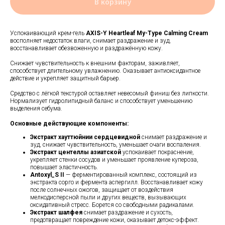
В корзину
Успокаивающий крем-гель
AXIS-Y Heartleaf My-Type Calming Cream
восполняет недостаток влаги, снимает раздражение и зуд,
восстанавливает обезвоженную и раздражённую кожу.
Снижает чувствительность к внешним факторам, заживляет,
способствует длительному увлажнению. Оказывает антиоксидантное
действие и укрепляет защитный барьер.
Средство с лёгкой текстурой оставляет невесомый финиш без липкости.
Нормализует гидролипидный баланс и способствует уменьшению
выделения себума.
Основные действующие компоненты:
Экстракт хауттюйнии сердцевидной
снимает раздражение и
зуд, снижает чувствительность, уменьшает очаги воспаления.
Экстракт центеллы азиатской
успокаивает покраснение,
укрепляет стенки сосудов и уменьшает проявление купероза,
повышает эластичность.
Antoxyl_S II
— ферментированный комплекс, состоящий из
экстракта сорго и фермента аспергилл. Восстанавливает кожу
после солнечных ожогов, защищает от воздействия
мелкодисперсной пыли и других веществ, вызывающих
оксидативный стресс. Борется со свободными радикалами.
Экстракт шалфея
снимает раздражение и сухость,
предотвращает повреждение кожи, оказывает детокс-эффект.