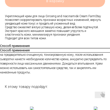
В корзину
Укрепляющий крем для лица Ginseng and niacinamide Cream FarmStay
позволяет скорректировать признаки возрастных изменений, вернуть
увядающей коже тонус и придать ей ухоженный вид.
Средство оживляет вялую уставшую кожу, делая её более подтянутой.
Экстракт красного женьшеня заметно повышает упругость и
эластичность кожи, минимизируя признаки увядания.
Подходит для всех типов кожи.
Способ применения
Способ применения
на предварительно очищенную, тонизированную кожу, после использования
сыворотки нанести необходимое количество крема, аккуратно распределить по
поверхности лица массажными движениями. Дождаться впитывания. Крем
можно использовать как самостоятельное средство, так и закреплять им
нанесённые продукты.
К этому товару подойдут: