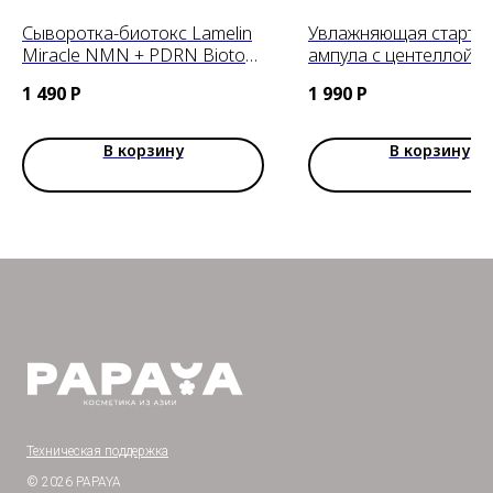
Сыворотка-биотокс Lamelin
Увлажняющая стартер
Miracle NMN + PDRN Biotox
ампула с центеллой
Serum, 50ml
SKIN1004 Madagascar
1 490
Р
1 990
Р
Centella Hyalu-Cica Firs
Ampoule, 100ml
В корзину
В корзину
Техническая поддержка
© 2026 PAPAYA