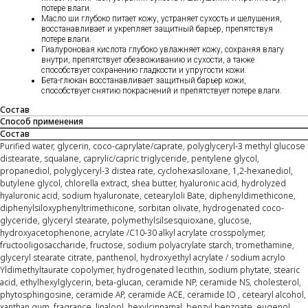
потере влаги.
Масло ши глубоко питает кожу, устраняет сухость и шелушения,
восстанавливает и укрепляет защитный барьер, препятствуя
потере влаги.
Гиалуроновая кислота глубоко увлажняет кожу, сохраняя влагу
внутри, препятствует обезвоживанию и сухости, а также
способствует сохранению гладкости и упругости кожи.
Бета-глюкан восстанавливает защитный барьер кожи,
способствует снятию покраснений и препятствует потере влаги.
Состав
Способ применения
Состав
Purified water, glycerin, coco-caprylate/caprate, polyglyceryl-3 methyl glucose
distearate, squalane, caprylic/capric triglyceride, pentylene glycol,
propanediol, polyglyceryl-3 distea rate, cyclohexasiloxane, 1,2-hexanediol,
butylene glycol, chlorella extract, shea butter, hyaluronic acid, hydrolyzed
hyaluronic acid, sodium hyaluronate, cetearyloli Bate, diphenyldimethicone,
diphenylsiloxyphenyltrimethicone, sorbitan olivate, hydrogenated coco-
glyceride, glyceryl stearate, polymethylsilsesquioxane, glucose,
hydroxyacetophenone, acrylate /C10-30 alkyl acrylate crosspolymer,
fructooligosaccharide, fructose, sodium polyacrylate starch, tromethamine,
glyceryl stearate citrate, panthenol, hydroxyethyl acrylate / sodium acrylo
Yldimethyltaurate copolymer, hydrogenated lecithin, sodium phytate, stearic
acid, ethylhexylglycerin, beta-glucan, ceramide NP, ceramide NS, cholesterol,
phytosphingosine, ceramide AP, ceramide ACE, ceramide IO , cetearyl alcohol,
xanthan gum, fragrance, linalool, hexylcinnamal, benzyl benzoate, eugenol,