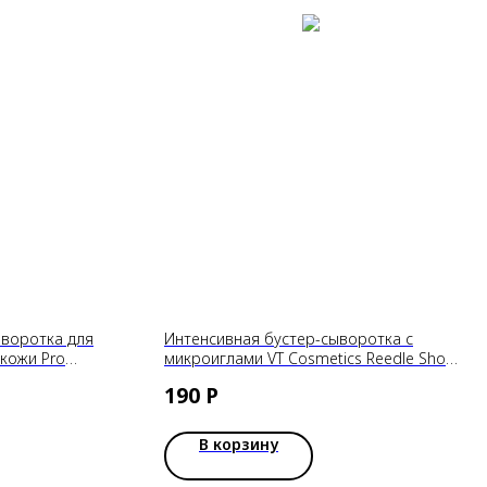
воротка для
Интенсивная бустер-сыворотка с
кожи Pro
микроиглами VT Cosmetics Reedle Shot
le Fraijour,
300, 2 мл
190
Р
В корзину