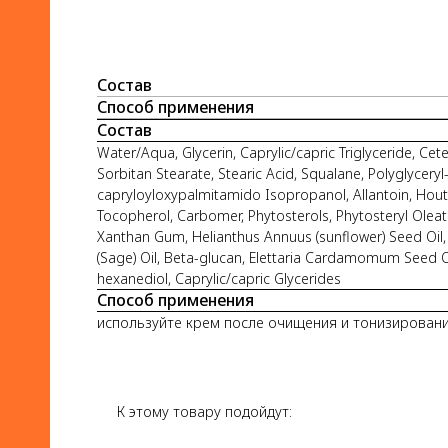
Состав
Способ применения
Состав
Water/Aqua, Glycerin, Caprylic/capric Triglyceride, Cet
Sorbitan Stearate, Stearic Acid, Squalane, Polyglycery
capryloyloxypalmitamido Isopropanol, Allantoin, Houttu
Tocopherol, Carbomer, Phytosterols, Phytosteryl Oleate,
Xanthan Gum, Helianthus Annuus (sunflower) Seed Oil, V
(Sage) Oil, Beta-glucan, Elettaria Cardamomum Seed Oil
hexanediol, Caprylic/capric Glycerides
Способ применения
используйте крем после очищения и тонизировани
К этому товару подойдут: