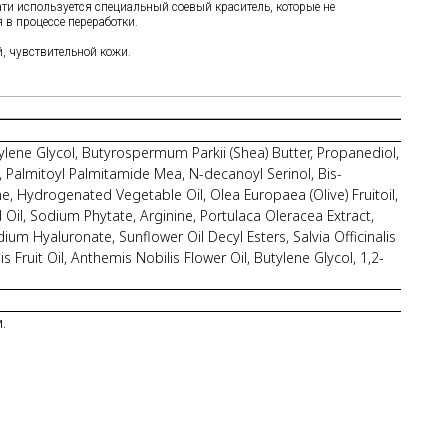
чати используется специальный соевый краситель, которые не
 в процессе переработки.
, чувствительной кожи.
tylene Glycol, Butyrospermum Parkii (Shea) Butter, Propanediol,
e, Palmitoyl Palmitamide Mea, N-decanoyl Serinol, Bis-
e, Hydrogenated Vegetable Oil, Olea Europaea (Olive) Fruitoil,
 Oil, Sodium Phytate, Arginine, Portulaca Oleracea Extract,
um Hyaluronate, Sunflower Oil Decyl Esters, Salvia Officinalis
ruit Oil, Anthemis Nobilis Flower Oil, Butylene Glycol, 1,2-
.