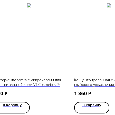
стер-сыворотка с микроиглами для
Концентрированная сы
вствительной кожи VT Cosmetics Pro
глубокого увлажнения 
a Reedle Shot 100, 2 мл
Moisture B5-Hyalu Ampou
90
Р
1 860
Р
50ml
В корзину
В корзину