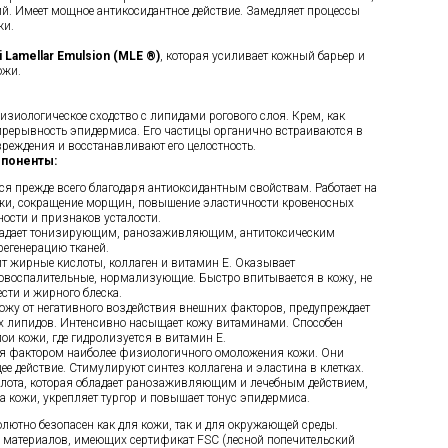
. Имеет мощное антикосидантное действие. Замедляет процессы
жи.
i Lamellar Emulsion (MLE ®)
, которая усиливает кожный барьер и
ожи.
зиологическое сходство с липидами рогового слоя. Крем, как
епрерывность эпидермиса. Его частицы органично встраиваются в
реждения и восстанавливают его целостность.
поненты:
ся прежде всего благодаря антиоксидантным свойствам. Работает на
жи, сокращение морщин, повышение эластичности кровеносных
ности и признаков усталости.
адает тонизирующим, ранозаживляющим, антитоксическим
регенерацию тканей.
т жирные кислоты, коллаген и витамин Е. Оказывает
овоспалительные, нормализующие. Быстро впитывается в кожу, не
сти и жирного блеска.
ожу от негативного воздействия внешних факторов, предупреждает
 липидов. Интенсивно насыщает кожу витаминами. Способен
лои кожи, где гидролизуется в витамин Е.
я фактором наиболее физиологичного омоложения кожи. Они
 действие. Стимулируют синтез коллагена и эластина в клетках.
лота, которая обладает ранозаживляющим и лечебным действием,
а кожи, укрепляет тургор и повышает тонус эпидермиса.
лютно безопасен как для кожи, так и для окружающей среды.
з материалов, имеющих сертификат FSC (лесной попечительский