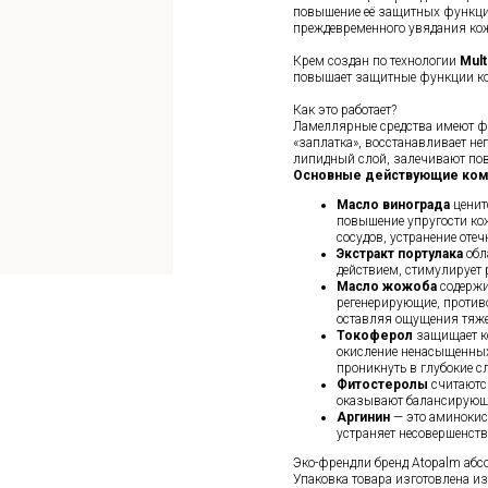
повышение её защитных функций
преждевременного увядания ко
Крем создан по технологии
Mult
повышает защитные функции к
Как это работает?
Ламеллярные средства имеют фи
«заплатка», восстанавливает н
липидный слой, залечивают пов
Основные действующие ком
Масло винограда
ценит
повышение упругости ко
сосудов, устранение отеч
Экстракт портулака
обл
действием, стимулирует 
Масло жожоба
содержи
регенерирующие, против
оставляя ощущения тяже
Токоферол
защищает к
окисление ненасыщенных
проникнуть в глубокие с
Фитостеролы
считаютс
оказывают балансирующее
Аргинин
— это аминокис
устраняет несовершенств
Эко-френдли бренд Atopalm абсо
Упаковка товара изготовлена и