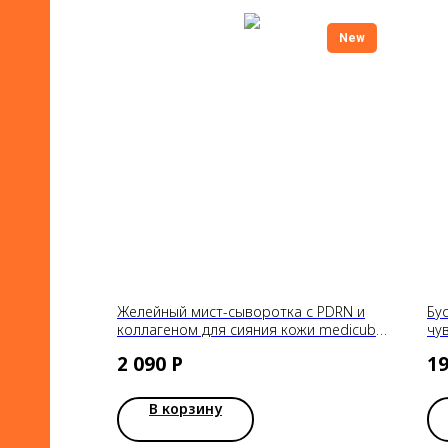
New
Желейный мист-сыворотка с PDRN и
Бу
коллагеном для сияния кожи medicube
чу
PDRN Pink Collagen Glow Jelly Mist Serum
Cic
2 090
Р
1
В корзину