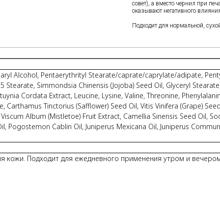
совет), а вместо чернил при пе
оказывают негативного влияния
Подходит для нормальной, сухой
earyl Alcohol, Pentaerythrityl Stearate/caprate/caprylate/adipate, Pen
l-5 Stearate, Simmondsia Chinensis (Jojoba) Seed Oil, Glyceryl Stearat
ynia Cordata Extract, Leucine, Lysine, Valine, Threonine, Phenylalanin
 Carthamus Tinctorius (Safflower) Seed Oil, Vitis Vinifera (Grape) Seed
iscum Album (Mistletoe) Fruit Extract, Camellia Sinensis Seed Oil, Sodi
, Pogostemon Cablin Oil, Juniperus Mexicana Oil, Juniperus Communis F
я кожи. Подходит для ежедневного применения утром и вечером