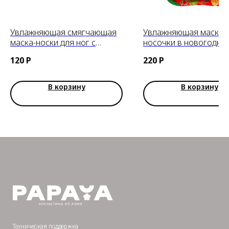
Увлажняющая смягчающая
Увлажняющая маска-
маска-носки для ног с
носочки в новогодне
экстрактом прополиса
дизайне SADOER, 1 па
120
Р
220
Р
Bioaqua
В корзину
В корзину
Техническая поддержка