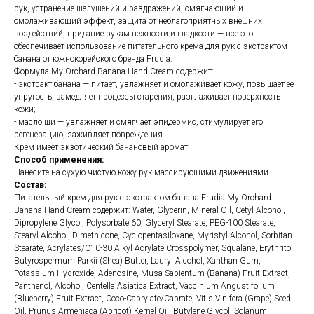
рук, устранение шелушений и раздражений, смягчающий и
омолаживающий эффект, защита от неблагоприятных внешних
воздействий, придание рукам нежности и гладкости — все это
обеспечивает использование питательного крема для рук с экстрактом
банана от южнокорейского бренда Frudia.
Формула My Orchard Banana Hand Cream содержит:
- экстракт банана — питает, увлажняет и омолаживает кожу, повышает ее
упругость, замедляет процессы старения, разглаживает поверхность
кожи;
- масло ши — увлажняет и смягчает эпидермис, стимулирует его
регенерацию, заживляет повреждения.
Крем имеет экзотический банановый аромат.
Способ применения:
Нанесите на сухую чистую кожу рук массирующими движениями.
Состав:
Питательный крем для рук с экстрактом банана Frudia My Orchard
Banana Hand Cream содержит: Water, Glycerin, Mineral Oil, Cetyl Alcohol,
Dipropylene Glycol, Polysorbate 60, Glyceryl Stearate, PEG-100 Stearate,
Stearyl Alcohol, Dimethicone, Cyclopentasiloxane, Myristyl Alcohol, Sorbitan
Stearate, Acrylates/C10-30 Alkyl Acrylate Crosspolymer, Squalane, Erythritol,
Butyrospermum Parkii (Shea) Butter, Lauryl Alcohol, Xanthan Gum,
Potassium Hydroxide, Adenosine, Musa Sapientum (Banana) Fruit Extract,
Panthenol, Alcohol, Centella Asiatica Extract, Vaccinium Angustifolium
(Blueberry) Fruit Extract, Coco-Caprylate/Caprate, Vitis Vinifera (Grape) Seed
Oil, Prunus Armeniaca (Apricot) Kernel Oil, Butylene Glycol, Solanum