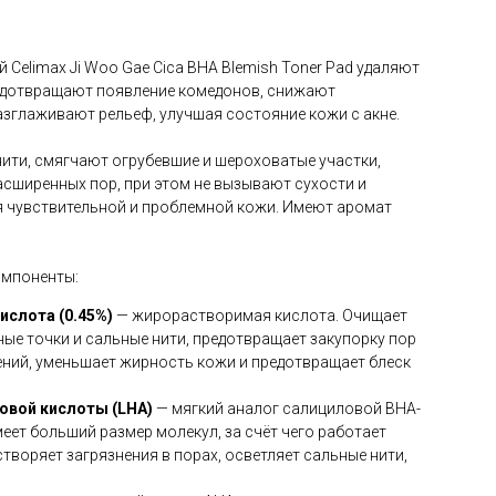
 Celimax Ji Woo Gae Cica BHA Blemish Toner Pad удаляют
едотвращают появление комедонов, снижают
зглаживают рельеф, улучшая состояние кожи с акне.
ити, смягчают огрубевшие и шероховатые участки,
сширенных пор, при этом не вызывают сухости и
я чувствительной и проблемной кожи. Имеют аромат
омпоненты:
ислота (0.45%)
— жирорастворимая кислота. Очищает
ные точки и сальные нити, предотвращает закупорку пор
ений, уменьшает жирность кожи и предотвращает блеск
овой кислоты (LHA)
— мягкий аналог салициловой BHA-
еет больший размер молекул, за счёт чего работает
створяет загрязнения в порах, осветляет сальные нити,