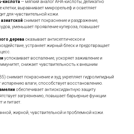
A-кислота
— мягкий аналог AHA-кислоты, деликатно
е клетки, выравнивает микрорельеф и осветляет
ит для чувствительной кожи.
 азиатской
снимает покраснение и раздражение,
судов, уменьшает проявление купероза, повышает
ного дерева
оказывает антисептическое и
воздействие, устраняет жирный блеск и предотвращает
цесс.
ии
успокаивает воспаление, ускоряет заживление и
ммунитет, снижает чувствительность к внешним
B5) снимает покраснение и зуд, укрепляет гидролипидный
ет испарению влаги, способствует восстановлению.
камелии
обеспечивает антиоксидантную защиту
ятствует загрязнению, повышает барьерные функции
т и питает.
нной, жирной, чувствительной и проблемной кожи.