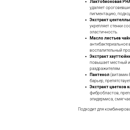
Лактобионовая PH
удаляет ороговевши
пигментацию, подход
Экстракт центеллы
укрепляет стенки со
эластичность.
Масло листьев чай
антибактериальное 
воспалительный про
Экстракт хауттюйн
повышает местный и
раздражителям.
Пантенол
(витамин 
барьер, препятству
Экстракт цветков 
фибробластов, преп
эпидермиса, смягчае
Подходит для комбинирова