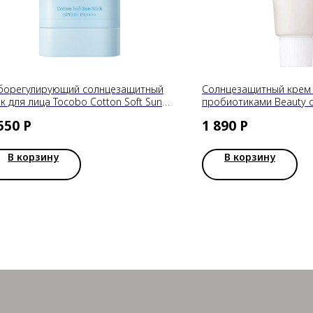
борегулирующий солнцезащитный
Солнцезащитный крем
ик для лица Tocobo Cotton Soft Sun
пробиотиками Beauty of
ick SPF50+ PA++++ 19 гр
Sun Rice + Probiotics 
550
Р
1 890
Р
В корзину
В корзину