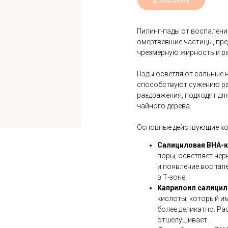
Пилинг-пэды от воспалений
омертвевшие частицы, пр
чрезмерную жирность и ра
Пэды осветляют сальные н
способствуют сужению ра
раздражения, подходят дл
чайного дерева.
Основные действующие к
Салициловая BHA-к
поры, осветляет чёр
и появление воспал
в Т-зоне.
Каприлоил салицил
кислоты, который им
более деликатно. Ра
отшелушивает.