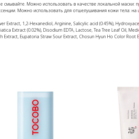
е смывайте. Можно использовать в качестве локальной маски: пр
нции. Можно использовать для отшелушивания кожи тела: на шее
wer Extract, 1,2-Hexanediol, Arginine, Salicylic acid (0.45%), Hydroxy
siatica Extract (0.02%), Disodium EDTA, Lactose, Tea Tree Leaf Oil, Medic
th Extract, Eupatoria Straw Sour Extract, Chosun Hyun Ho Color Root E