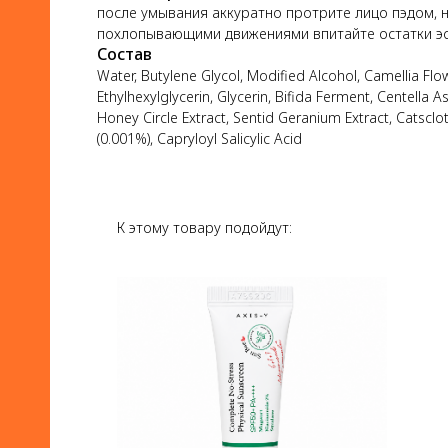
после умывания аккуратно протрите лицо пэдом, н
похлопывающими движениями впитайте остатки эссе
Состав
Water, Butylene Glycol, Modified Alcohol, Camellia Flo
Ethylhexylglycerin, Glycerin, Bifida Ferment, Centella A
Honey Circle Extract, Sentid Geranium Extract, Catsclo
(0.001%), Capryloyl Salicylic Acid
К этому товару подойдут: