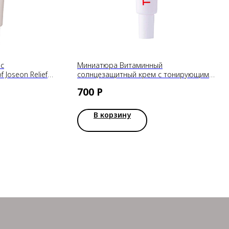
 с
Миниатюра Витаминный
 Joseon Relief
солнцезащитный крем с тонирующим
SPF50+ PA++++
эффектом Tocobo Vita Tone Up Sun
700
Р
Cream DELUXE SPF50+ PA++++ 10ml
В корзину