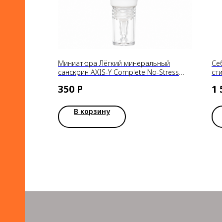
Миниатюра Лёгкий минеральный
Се
санскрин AXIS-Y Complete No-Stress
ст
Physical Sunscreen V. 3 SPF50+ PA++++,
St
350
Р
1 
10 мл
В корзину