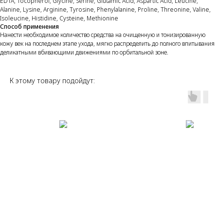
EDTA, Tocopherol, Glycine, Serine, Glutamic Acid, Aspartic Acid, Leucine,
Alanine, Lysine, Arginine, Tyrosine, Phenylalanine, Proline, Threonine, Valine,
Isoleucine, Histidine, Cysteine, Methionine
Способ применения
Нанести необходимое количество средства на очищенную и тонизированную
кожу век на последнем этапе ухода, мягко распределить до полного впитывания
деликатными вбивающими движениями по орбитальной зоне.
К этому товару подойдут: