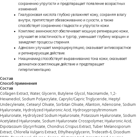
сохранению упругости и предотвращает появление возрастных
изменений.
Гиалуроновая кислота глубоко увлажняет кожу, сохраняя влагу
внутри, препятствует обезвоживанию и сухости, а также
способствует сохранению гладкости и упругости кожи.
Комплекс аминокислот обеспечивает мощную регенерацию кожи,
улучшает ее эластичность и тургор, уменьшает глубину морщин и
замедляет процессы старения.
Аденозин улучшает микроциркуляцию, оказывает антивозрастное
и регенерирующее действие.
Ниацинамид способствует выравниванию тона кожи, оказывает
деликатное осветляющее действие и предотвращает
гиперпигментацию.
Состав
Способ применения
Состав
Collagen Extract, Water, Glycerin, Butylene Glycol, Niacinamide, 1,2-
Hexanediol, Sodium Polyacrylate, Caprylic/Capric Triglyceride, Heptyl
Undecylenate, Cetearyl Olivate, Sorbitan Olivate, Allantoin, Adenosine, Sodium
Hyaluronate, Hydrolyzed Hyaluronic Acid, Hydroxypropyltrimonium
Hyaluronate, Hydrolyzed Sodium Hyaluronate, Potassium Hyaluronate, Sodium
Acetylated Hyaluronate, Sodium Hyaluronate Crosspolymer, Hyaluronic Acid,
Dipotassium Glycyrrhizate, Chondrus Crispus Extract, Tuber Melanosporum
Extract, Chlorella Vulgaris Extract, Ethylhexylglycerin, Trideceth-6, Disodium