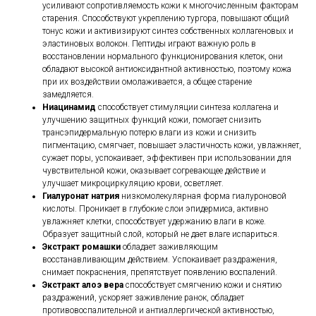
усиливают сопротивляемость кожи к многочисленным факторам
старения. Способствуют укреплению тургора, повышают общий
тонус кожи и активизируют синтез собственных коллагеновых и
эластиновых волокон. Пептиды играют важную роль в
восстановлении нормального функционирования клеток, они
обладают высокой антиоксидантной активностью, поэтому кожа
при их воздействии омолаживается, а общее старение
замедляется.
Ниацинамид
способствует стимуляции синтеза коллагена и
улучшению защитных функций кожи, помогает снизить
трансэпидермальную потерю влаги из кожи и снизить
пигментацию, смягчает, повышает эластичность кожи, увлажняет,
сужает поры, успокаивает, эффективен при использовании для
чувствительной кожи, оказывает согревающее действие и
улучшает микроциркуляцию крови, осветляет.
Гиалуронат натрия
низкомолекулярная форма гиалуроновой
кислоты. Проникает в глубокие слои эпидермиса, активно
увлажняет клетки, способствует удержанию влаги в коже.
Образует защитный слой, который не дает влаге испариться.
Экстракт ромашки
обладает заживляющим
восстанавливающим действием. Успокаивает раздражения,
снимает покраснения, препятствует появлению воспалений.
Экстракт алоэ вера
способствует смягчению кожи и снятию
раздражений, ускоряет заживление ранок, обладает
противовоспалительной и антиаллергической активностью,