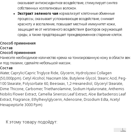
оказывает антиоксидантное воздействие, стимулирует синтез
собственных коллагеновых волокон.
Экстракт зеленого чая
нормализует клеточные обменные
процессы, оказывает успокаивающее воздействие, снимает
красноту и воспаление, повышает местный иммунитет кожи,
защищает ее от негативного воздействия факторов окружающей
среды, а также предотвращает преждевременное старение клеток.
Способ применения
Состав
Способ применения
Нанесите необходимое количество крема на тонизированную кожу в области век
и под глазами, сделайте небольшой массаж.
Состав
Watеr, Caprylic/Capric Triglyce Ride, Glycerin, Hydrolyzexi Collagen
(50,000ppm). Cetyl Alcohol, Niacinam Ide, Butylene Glycol, Stearic Acid, Peg-
100 Stearate, Polysorbate 60, Beeswax, 1,2-Hexanediol, Glyceryl Stearate,
Dime Thicone, Carbomer, Triethanolamine, Sodium Hyaluronate, Anthemis
Nobilis Flower Extract, Camellia Sinensis Leaf Extract, Aloe Barbadensis Leaf
Extract, Fragrance, Ethylhexylglycerin, Adenosine, Disodium Edta, Acetyl
Hexapeptürle 3000 Ppm)
К этому товару подойдут: