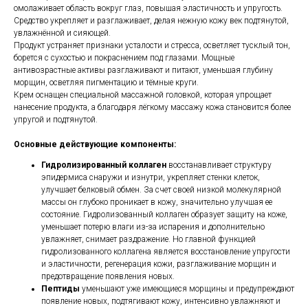
омолаживает область вокруг глаз, повышая эластичность и упругость.
Средство укрепляет и разглаживает, делая нежную кожу век подтянутой,
увлажнённой и сияющей.
Продукт устраняет признаки усталости и стресса, осветляет тусклый тон,
борется с сухостью и покраснением под глазами. Мощные
антивозрастные активы разглаживают и питают, уменьшая глубину
морщин, осветляя пигментацию и тёмные круги.
Крем оснащен специальной массажной головкой, которая упрощает
нанесение продукта, а благодаря лёгкому массажу кожа становится более
упругой и подтянутой.
Основные действующие компоненты:
Гидролизированный коллаген
восстанавливает структуру
эпидермиса снаружи и изнутри, укрепляет стенки клеток,
улучшает белковый обмен. За счет своей низкой молекулярной
массы он глубоко проникает в кожу, значительно улучшая ее
состояние. Гидролизованный коллаген образует защиту на коже,
уменьшает потерю влаги из-за испарения и дополнительно
увлажняет, снимает раздражение. Но главной функцией
гидролизованного коллагена является восстановление упругости
и эластичности, регенерация кожи, разглаживание морщин и
предотвращение появления новых.
Пептиды
уменьшают уже имеющиеся морщины и предупреждают
появление новых, подтягивают кожу, интенсивно увлажняют и