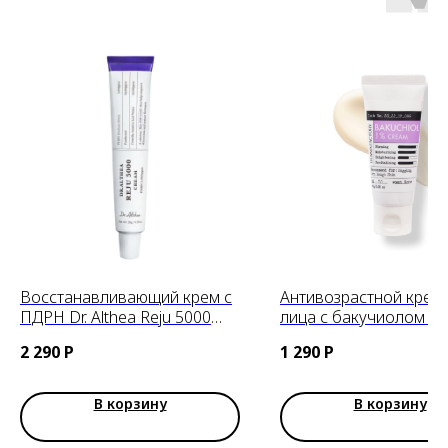
Восстанавливающий крем с
Антивозрастной крем
ПДРН Dr. Althea Reju 5000
лица с бакучиолом D
Cream, 20g
Factory Bakuchiol 1% 
2 290
Р
1 290
Р
30ml
В корзину
В корзину