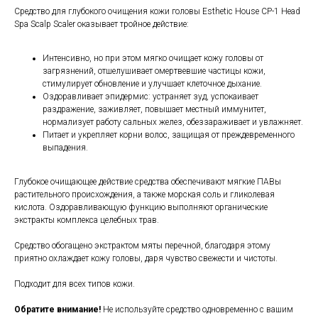
Средство для глубокого очищения кожи головы Esthetic House CP-1 Head
Spa Scalp Scaler оказывает тройное действие:
Интенсивно, но при этом мягко очищает кожу головы от
загрязнений, отшелушивает омертвевшие частицы кожи,
стимулирует обновление и улучшает клеточное дыхание.
Оздоравливает эпидермис: устраняет зуд, успокаивает
раздражение, заживляет, повышает местный иммунитет,
нормализует работу сальных желез, обеззараживает и увлажняет.
Питает и укрепляет корни волос, защищая от преждевременного
выпадения.
Глубокое очищающее действие средства обеспечивают мягкие ПАВы
растительного происхождения, а также морская соль и гликолевая
кислота. Оздоравливающую функцию выполняют органические
экстракты комплекса целебных трав.
Средство обогащено экстрактом мяты перечной, благодаря этому
приятно охлаждает кожу головы, даря чувство свежести и чистоты.
Подходит для всех типов кожи.
Обратите внимание!
Не используйте средство одновременно с вашим