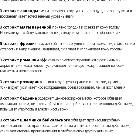
Экстракт лаванды
смягчает сухую кожу, устраняет ощущение стянутости и
восстанавливает естественный уровень влаги.
Экстракт мяты перечной
приятно холодит и освежает кожу голову.
Нормализует работу сальных желез, стимулирует клеточное обновление.
Экстракт фрезии
обладает собственным уникальным ароматом, снимающим
усталость и напряжение. Защищает, смягчает и успокаивает кожу головы.
Экстракт ромашки
эффективно помогает справляться с различными
дерматитами кожи головы, успокаивает тонизирует кожу, придает волосам
мягкость и шелковистость.
Экстракт розмарина
активизирует регенерацию клеток эпидермиса,
тонизирует, усиливает кровообращение, обеззараживает, лечит воспаления.
Экстракт бадьяна
содержит ценное эфирное масло, которое обладает
омолаживающим, питательной, увлажняющей и ранозаживляющим действием,
повышает упругость и эластичность кожи.
Экстракт шлемника байкальского
обладает противомикробным,
антиоксидантным, противовоспалительным и антибактериальным действием,
усиливает степень проникновения в глубокие слои других активных