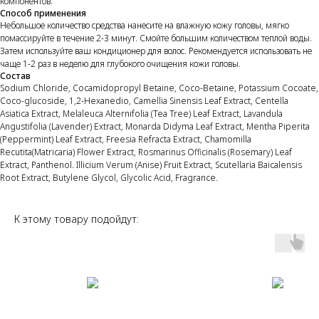
компонентов.
Способ применения
Небольшое количество средства нанесите на влажную кожу головы, мягко
помассируйте в течение 2-3 минут. Смойте большим количеством теплой воды.
Затем используйте ваш кондиционер для волос. Рекомендуется использовать не
чаще 1-2 раз в неделю для глубокого очищения кожи головы.
Состав
Sodium Chloride, Cocamidopropyl Betaine, Coco-Betaine, Potassium Cocoate,
Coco-glucoside, 1,2-Hexanedio, Camellia Sinensis Leaf Extract, Centella
Asiatica Extract, Melaleuca Alternifolia (Tea Tree) Leaf Extract, Lavandula
Angustifolia (Lavender) Extract, Monarda Didyma Leaf Extract, Mentha Piperita
(Peppermint) Leaf Extract, Freesia Refracta Extract, Chamomilla
Recutita(Matricaria) Flower Extract, Rosmarinus Officinalis (Rosemary) Leaf
Extract, Panthenol. Illicium Verum (Anise) Fruit Extract, Scutellaria Baicalensis
Root Extract, Butylene Glycol, Glycolic Acid, Fragrance.
К этому товару подойдут: