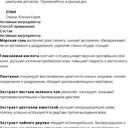
шампунем для волос. Применяйте их в разные дни.
210ml
Страна: Южная Корея
Активные ингредиенты
Способ применения
Состав
Активные ингредиенты
Морская соль
выполняет роль пилинга, снимает воспаления, обеззараживает,
лечит воспаления и раздражения, укрепляет стенки сосудов, очищает.
Гликолевая кислота
смягчает и отшелушивает верхний ороговевший слой
кожи, улучшает состояние проблемной кожи, повышает гладкость и эластичность
кожи.
Пантенол
стимулирует восстановление целостности кожных покровов, снимает
покраснения и раздражение, обладает ранозаживляющими свойствами.
Экстракт листьев зеленого чая
увлажняет, тонизирует, оказывает
противовоспалительное и бактерицидное действие.
Экстракт центеллы азиатской
улучшает микроциркуляцию крови,
поэтому успешно используется в средствах против выпадения волос.
Экстракт чайного дерева
обладает антимикробными, бактерицидными и
фунгицидными свойствами. Увлажняет, заживляет ранки, лечит воспаления.