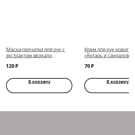
Маска-перчатки для рук с
Крем для рук нового
экстрактом авокадо
«Янтарь и сандаловое
BIOAQUA Avocado
дерево», 30ml
120
Р
70
Р
В корзину
В корзину