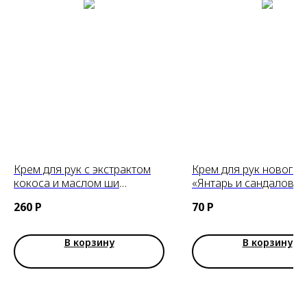
Крем для рук с экстрактом
Крем для рук нового
кокоса и маслом ши
«Янтарь и сандаловое
FarmStay Tropical Fruit Hand
дерево», 30ml
260
Р
70
Р
Cream Coconut & Shea Butter,
50мл
В корзину
В корзину