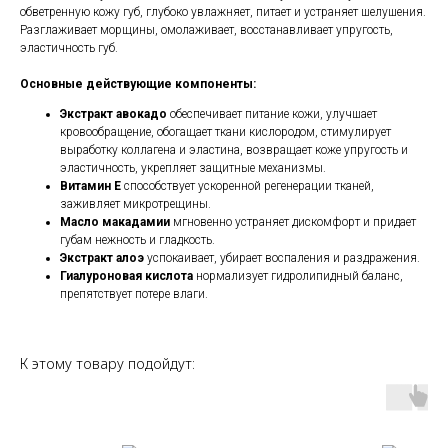
обветренную кожу губ, глубоко увлажняет, питает и устраняет шелушения.
Разглаживает морщины, омолаживает, восстанавливает упругость,
эластичность губ.
Основные действующие компоненты:
Экстракт авокадо
обеспечивает питание кожи, улучшает
кровообращение, обогащает ткани кислородом, стимулирует
выработку коллагена и эластина, возвращает коже упругость и
эластичность, укрепляет защитные механизмы.
Витамин Е
способствует ускоренной регенерации тканей,
заживляет микротрещины.
Масло макадамии
мгновенно устраняет дискомфорт и придает
губам нежность и гладкость.
Экстракт алоэ
успокаивает, убирает воспаления и раздражения.
Гиалуроновая кислота
нормализует гидролипидный баланс,
препятствует потере влаги.
К этому товару подойдут: