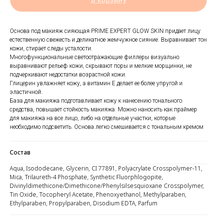
Основа под макияж сияющая PRIME EXPERT GLOW SKIN придает лицу
естественную свежесть и деликатное жемчужное сияние. Выравнивает тон
кожи, стирает следы усталости.
Многофункциональные светоотражающие филлеры визуально
выравнивают рельеф кожи, скрывают поры и мелкие морщинки, не
подчеркивают недостатки возрастной кожи.
Глицерин увлажняет кожу, а витамин Е делает ее более упругой и
эластичной.
База для макияжа подготавливает кожу к нанесению тонального
средства, повышает стойкость макияжа. Можно наносить как праймер
для макияжа на все лицо, либо на отдельные участки, которые
необходимо подсветить. Основа легко смешивается с тональным кремом
Состав
Aqua, Isododecane, Glycerin, CI 77891, Polyacrylate Crosspolymer-11,
Mica, Trilaureth-4 Phosphate, Synthetic Fluorphlogopite,
Divinyldimethicone/Dimethicone/Phenylsilsesquioxane Crosspolymer,
Tin Oxide, Tocopheryl Acetate, Phenoxyethanol, Methylparaben,
Ethylparaben, Propylparaben, Disodium EDTA, Parfum