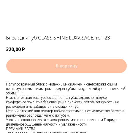
Блеск для губ GLASS SHINE LUXVISAGE, тон 23
320,00
Р
В корзину
Полупрозрачный блеск с «влажным» сиянием и светоотражающим
перламутровым шиммером придает губам визуальный дополнительный
объем.
Нежная гелевая текстура оставляет на губах идеально гладкое
комфортное покрытие без ощущения липкости, устраняет сухость, не
растекается и не забивается в складочки губ.
Мягкий плоский аппликатор набирает оптимальное количество блеска и
равномерно распределяет его по губам.
Ухаживающая формула с касторовым масло и витамином Е придает
длительное ощущение мягкости и увлажненности.
ПРЕИМУЩЕСТВА