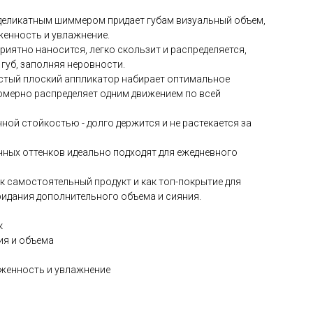
деликатным шиммером придает губам визуальный объем,
женность и увлажнение.
риятно наносится, легко скользит и распределяется,
губ, заполняя неровности.
истый плоский аппликатор набирает оптимальное
омерно распределяет одним движением по всей
ной стойкостью - долго держится и не растекается за
ных оттенков идеально подходят для ежедневного
 самостоятельный продукт и как топ-покрытие для
ридания дополнительного объема и сияния.
к
ия и объема
хоженность и увлажнение