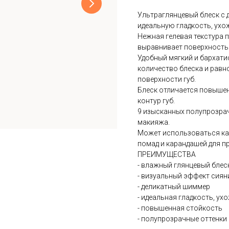
Ультраглянцевый блеск с 
идеальную гладкость, ухо
Нежная гелевая текстура п
выравнивает поверхность 
Удобный мягкий и бархат
количество блеска и равн
поверхности губ.
Блеск отличается повышен
контур губ.
9 изысканных полупрозрач
макияжа.
Может использоваться как
помад и карандашей для п
ПРЕИМУЩЕСТВА
- влажный глянцевый блес
- визуальный эффект сиян
- деликатный шиммер
- идеальная гладкость, у
- повышенная стойкость
- полупрозрачные оттенки