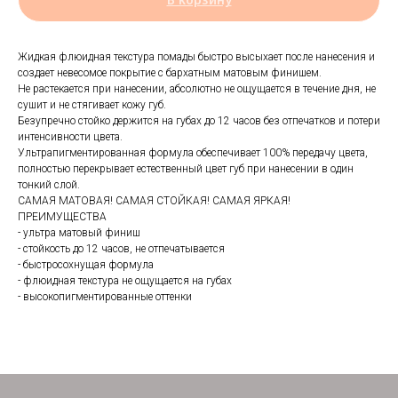
Жидкая флюидная текстура помады быстро высыхает после нанесения и
создает невесомое покрытие с бархатным матовым финишем.
Не растекается при нанесении, абсолютно не ощущается в течение дня, не
сушит и не стягивает кожу губ.
Безупречно стойко держится на губах до 12 часов без отпечатков и потери
интенсивности цвета.
Ультрапигментированная формула обеспечивает 100% передачу цвета,
полностью перекрывает естественный цвет губ при нанесении в один
тонкий слой.
САМАЯ МАТОВАЯ! САМАЯ СТОЙКАЯ! САМАЯ ЯРКАЯ!
ПРЕИМУЩЕСТВА
- ультра матовый финиш
- стойкость до 12 часов, не отпечатывается
- быстросохнущая формула
- флюидная текстура не ощущается на губах
- высокопигментированные оттенки