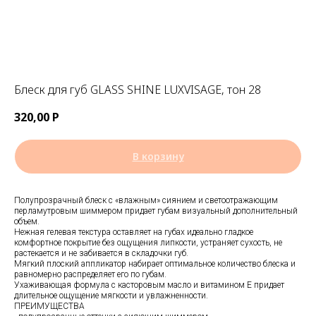
Блеск для губ GLASS SHINE LUXVISAGE, тон 28
320,00
Р
В корзину
Полупрозрачный блеск с «влажным» сиянием и светоотражающим
перламутровым шиммером придает губам визуальный дополнительный
объем.
Нежная гелевая текстура оставляет на губах идеально гладкое
комфортное покрытие без ощущения липкости, устраняет сухость, не
растекается и не забивается в складочки губ.
Мягкий плоский аппликатор набирает оптимальное количество блеска и
равномерно распределяет его по губам.
Ухаживающая формула с касторовым масло и витамином Е придает
длительное ощущение мягкости и увлажненности.
ПРЕИМУЩЕСТВА