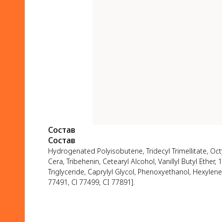
Состав
Состав
Hydrogenated Polyisobutene, Tridecyl Trimellitate, Oct
Cera, Tribehenin, Cetearyl Alcohol, Vanillyl Butyl Ether
Triglyceride, Caprylyl Glycol, Phenoxyethanol, Hexylene
77491, Cl 77499, CI 77891].