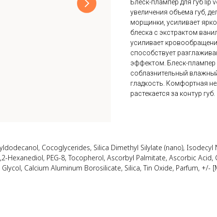
Блеск-плампер для губ lip 
увеличения объема губ, де
морщинки, усиливает ярко
блеска с экстрактом вани
усиливает кровообращение
способствует разглаживани
эффектом. Блеск-плампер
соблазнительный влажный
гладкость. Комфортная нел
растекается за контур губ.
yldodecanol, Cocoglycerides, Silica Dimethyl Silylate (nano), Isodecy
, 1,2-Hexanediol, PEG-8, Tocopherol, Ascorbyl Palmitate, Ascorbic Acid,
 Glycol, Calcium Aluminum Borosilicate, Silica, Tin Oxide, Parfum, +/- 