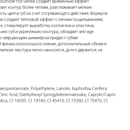
volumizer hot vanilla создает временный эффект
лает контур более четким, разглаживает мелкие
сть цвета губ за счет согревающего действия. Формула
ли создает тепловой эффект с легким пощипыванием,
, стимулирует выработку коллагена и эластина,
ю губ и укреплению контура, обладает anti-age
 с мерцающим шиммером придаст губам
 финиш и роскошное сияние, дополнительный объем и
ипкая текстура легко наносится, долго держится, не
l Neopentanoate, Polyethylene, Lanolin, Euphorbia Cerifera
 Citric Acid, Diethylhexyl Syringylidenemalonate, Caprylic/Capric
[Mica, CI 16035, CI 19140, CI 45410, CI 73360, CI 75470, CI