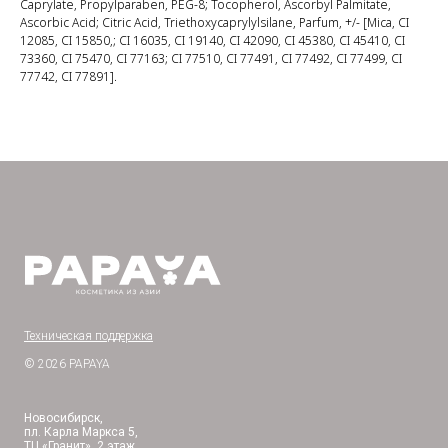
Caprylate, Propylparaben, PEG-8; Tocopherol, Ascorbyl Palmitate,
Ascorbic Acid; Citric Acid, Triethoxycaprylylsilane, Parfum, +/- [Mica, CI
12085, CI 15850,; CI 16035, CI 19140, CI 42090, CI 45380, CI 45410, CI
73360, CI 75470, CI 77163; CI 77510, CI 77491, CI 77492, CI 77499, CI
77742, CI 77891].
Техническая поддержка
© 2026 PAPAYA
Новосибирск,
пл. Карла Маркса 5,
ТЦ «Гранит», 2 этаж