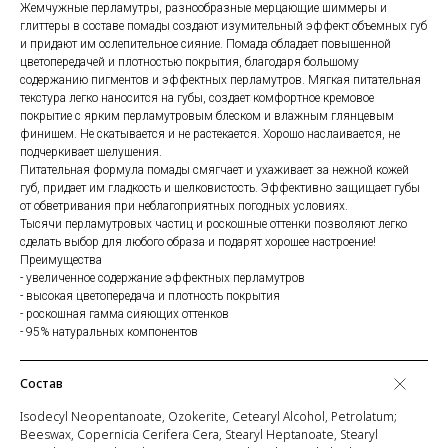
Жемчужные перламутры, разнообразные мерцающие шиммеры и
глиттеры в составе помады создают изумительный эффект объемных губ
и придают им ослепительное сияние. Помада обладает повышенной
цветопередачей и плотностью покрытия, благодаря большому
содержанию пигментов и эффектных перламутров. Мягкая питательная
текстура легко наносится на губы, создает комфортное кремовое
покрытие с ярким перламутровым блеском и влажным глянцевым
финишем. Не скатывается и не растекается. Хорошо наслаивается, не
подчеркивает шелушения.
Питательная формула помады смягчает и ухаживает за нежной кожей
губ, придает им гладкость и шелковистость. Эффективно защищает губы
от обветривания при неблагоприятных погодных условиях.
Тысячи перламутровых частиц и роскошные оттенки позволяют легко
сделать выбор для любого образа и подарят хорошее настроение!
Преимущества
- увеличенное содержание эффектных перламутров
- высокая цветопередача и плотность покрытия
- роскошная гамма сияющих оттенков
- 95% натуральных компонентов
Состав
Isodecyl Neopentanoate, Ozokerite, Cetearyl Alcohol, Petrolatum;
Beeswax, Copernicia Cerifera Cera, Stearyl Heptanoate, Stearyl