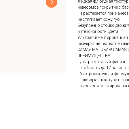
Жидкая флюидная текстура
невесомое покрытие с ба
Не растекается при нанесе
не стягивает кожу губ.
Безупречно стойко держитс
интенсивности цвета.
Ультрапигментированная 
перекрывает естественный 
САМАЯ МАТОВАЯ! САМАЯ 
ПРЕИМУЩЕСТВА
- ультра матовый финиш
- стойкость до 12 часов, 
- быстросохнущая форму
- флюидная текстура не ощ
- высокопигментированны