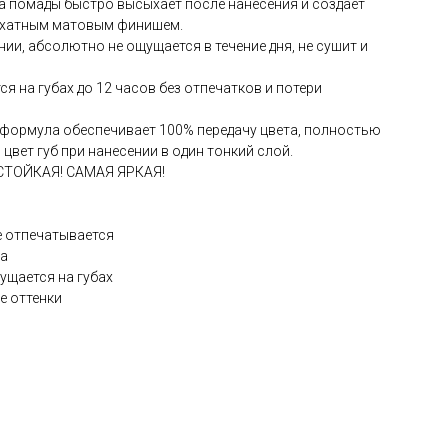
 помады быстро высыхает после нанесения и создает
рхатным матовым финишем.
нии, абсолютно не ощущается в течение дня, не сушит и
я на губах до 12 часов без отпечатков и потери
формула обеспечивает 100% передачу цвета, полностью
цвет губ при нанесении в один тонкий слой.
СТОЙКАЯ! САМАЯ ЯРКАЯ!
не отпечатывается
ла
ущается на губах
е оттенки