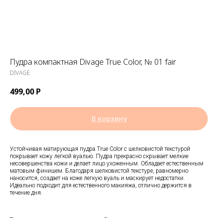
Пудра компактная Divage True Color, № 01 fair
DIVAGE
499,00
Р
В корзину
Устойчивая матирующая пудра True Color с шелковистой текстурой
покрывает кожу легкой вуалью. Пудра прекрасно скрывает мелкие
несовершенства кожи и делает лицо ухоженным. Обладает естественным
матовым финишем. Благодаря шелковистой текстуре, равномерно
наносится, создает на коже легкую вуаль и маскирует недостатки.
Идеально подходит для естественного макияжа, отлично держится в
течение дня.