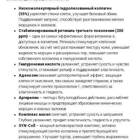
Низкомолекулярный гидролизованный коллаген
(55%)
укрепляет стенки клеток, улучшает белковый обмен.
Поддерживает матрикс, способствует разглаживанию мелких
морщинок и заломов.
Стабилизированный ретиналь третьего поколения (200
ppm)
— одна из самых эффективных форм витамина A,
доступных в косметике. Ретиналь стимулирует клеточное
обновление, за счёт чего разглаживает текстуру кожи, уменьшает
видимость морщин и расширенных пор, повышает синтез
собственного коллагена и гиалуроновой кислоты.
Гиалуроновая кислота
увлажняет, устраняет сухость и чувство
стянутости, сглаживает рельеф и поддерживает эластичность.
Аденозин
оказывает цитопротекторный эффект, защищая
клетки от окисления, тем самым замедляет старение, а также
стимулирует синтез проколлагена-1, ответственного за
эластичность и гладкость.
Аргирелин
— пептид с ботулоподобным действием, расслабляет
лицевые мышцы и предотвращает образование мимических
морщин и кожных заломов.
Комплекс масел
смягчает, устраняет сухость и шелушения.
Глубоко увлажняет, придает эластичность, гладкость и упругость.
SYN-Coll
— мощный антивозрастной комплекс, активно
стимулирующий синтез коллагена и препятствующий его
разрушению. Улучшает тургор, уменьшает глубину выраженных