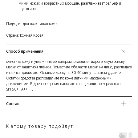
мимических и возрастных морщин, разглаживает рельеф и
подтягивает.
Подходит для всех типов кожи.
Страна: Южная Корея
Способ применения
очистите кожу и увлажните её тонером, отделите гидрогелевую основу
маски от защитной плёнки. Поместите обе части маски на лицо, разгладьте
и слегка прижмите. Оставьте маску на 30-40 минут, а затем удалите.
Остатки средства распределите по коже лёгкими массажными
движениями. В дневное время наносите солнцезащитное средство с
SPF50+ PA++++.
Состав
К этому товару подойдут: