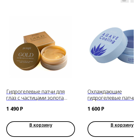
Гидрогелевые патчи для
Охлаждающие
глаз с частицами золота
гидрогелевые патчи с
Gold Hydrogel Eye Patch
экстрактом агавы PET
1 490
Р
1 600
Р
Petitfee
Agave Cooling Hydroge
Mask
В корзину
В корзину