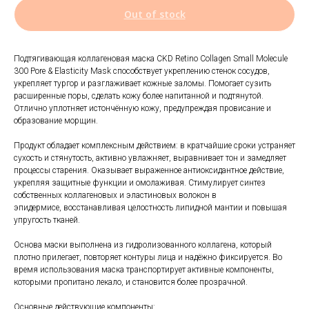
Out of stock
Подтягивающая коллагеновая маска CKD Retino Collagen Small Molecule
300 Pore & Elasticity Mask способствует укреплению стенок сосудов,
укрепляет тургор и разглаживает кожные заломы. Помогает сузить
расширенные поры, сделать кожу более напитанной и подтянутой.
Отлично уплотняет истончённую кожу, предупреждая провисание и
образование морщин.
Продукт обладает комплексным действием: в кратчайшие сроки устраняет
сухость и стянутость, активно увлажняет, выравнивает тон и замедляет
процессы старения. Оказывает выраженное антиоксидантное действие,
укрепляя защитные функции и омолаживая. Стимулирует синтез
собственных коллагеновых и эластиновых волокон в
эпидермисе, восстанавливая целостность липидной мантии и повышая
упругость тканей.
Основа маски выполнена из гидролизованного коллагена, который
плотно прилегает, повторяет контуры лица и надёжно фиксируется. Во
время использования маска транспортирует активные компоненты,
которыми пропитано лекало, и становится более прозрачной.
Основные действующие компоненты: