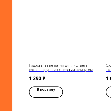
Гидрогелевые патчи для лифтинга
Ох
кожи вокруг глаз с черным жемчугом и
эк
золотом PETITFEE Black Pearl & Gold
Co
1 290
Р
1 
Hydrogel Eye Patch
В корзину