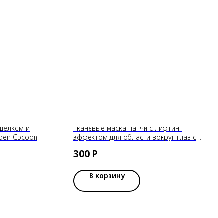
 шёлком и
Тканевые маска-патчи с лифтинг
lden Cocoon
эффектом для области вокруг глаз с
h, 60шт
коллагеном и морскими водорослями
300
Р
CONSLY, 30 шт
В корзину