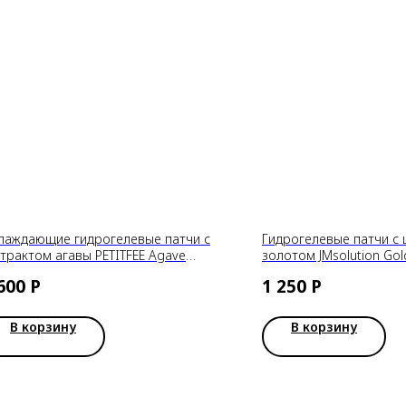
лаждающие гидрогелевые патчи с
Гидрогелевые патчи с
страктом агавы PETITFEE Agave
золотом JMsolution Go
oling Hydrogel Eye Mask
Home Esthetic Eye Patc
600
Р
1 250
Р
В корзину
В корзину