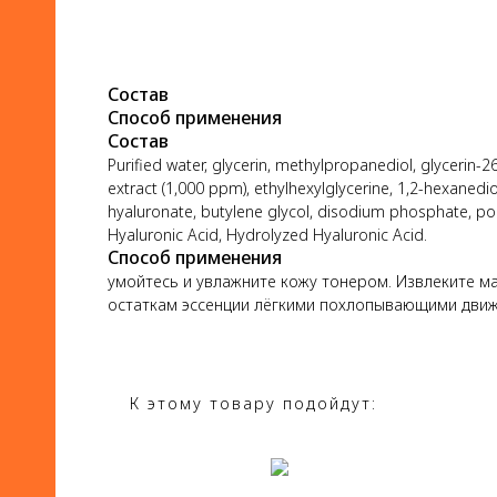
Состав
Способ применения
Состав
Purified water, glycerin, methylpropanediol, glycerin-26
extract (1,000 ppm), ethylhexylglycerine, 1,2-hexaned
hyaluronate, butylene glycol, disodium phosphate, po
Hyaluronic Acid, Hydrolyzed Hyaluronic Acid.
Способ применения
умойтесь и увлажните кожу тонером. Извлеките мас
остаткам эссенции лёгкими похлопывающими дви
К этому товару подойдут: