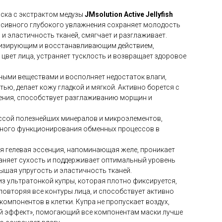
ска с экстрактом медузы
JMsolution
Active Jellyfish
нсивного глубокого увлажнения сохраняет молодость
 и эластичность тканей, смягчает и разглаживает.
лизирующим и восстанавливающим действием,
 цвет лица, устраняет тусклость и возвращает здоровое
ными веществами и восполняет недостаток влаги,
тью, делает кожу гладкой и мягкой. Активно борется с
ения, способствует разглаживанию морщин и
ссой полезнейших минералов и микроэлементов,
ного функционирования обменных процессов в
 гелевая эссенция, напоминающая желе, проникает
раняет сухость и поддерживает оптимальный уровень
вышая упругость и эластичность тканей.
з ультратонкой купры, которая плотно фиксируется,
 повторяя все контуры лица, и способствует активно
омпонентов в клетки. Купра не пропускает воздух,
ый эффект», помогающий все компонентам маски лучше