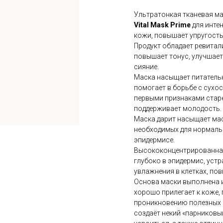
Ультратонкая тканевая ма
Vital Mask Prime
для инте
кожи, повышает упругость
Продукт обладает ревита
повышает тонус, улучшает
сияние.
Маска насыщает питатель
помогает в борьбе с сухос
первыми признаками стар
поддерживает молодость.
Маска дарит насыщает ма
необходимых для нормаль
эпидермисе.
Высококонцентрированная
глубоко в эпидермис, уст
увлажнения в клетках, по
Основа маски выполнена и
хорошо прилегает к коже,
проникновению полезных к
создаёт некий «парников