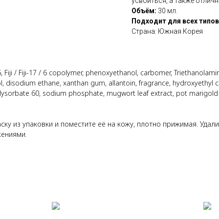
усвоиться, а также отличн
Объём:
30 мл.
Подходит для всех типов
Страна: Южная Корея
, Fiji / Fiji-17 / 6 copolymer, phenoxyethanol, carbomer, Triethanolamine
iol, disodium ethane, xanthan gum, allantoin, fragrance, hydroxyethyl
lysorbate 60, sodium phosphate, mugwort leaf extract, pot marigold
ку из упаковки и поместите её на кожу, плотно прижимая. Удали
жениями.