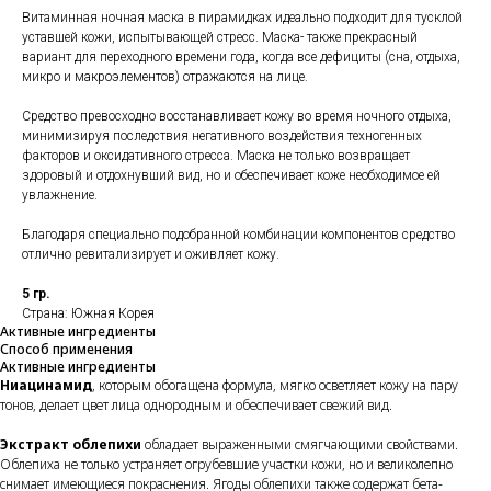
Витаминная ночная маска в пирамидках идеально подходит для тусклой
уставшей кожи, испытывающей стресс. Маска- также прекрасный
вариант для переходного времени года, когда все дефициты (сна, отдыха,
микро и макроэлементов) отражаются на лице.
Средство превосходно восстанавливает кожу во время ночного отдыха,
минимизируя последствия негативного воздействия техногенных
факторов и оксидативного стресса. Маска не только возвращает
здоровый и отдохнувший вид, но и обеспечивает коже необходимое ей
увлажнение.
Благодаря специально подобранной комбинации компонентов средство
отлично ревитализирует и оживляет кожу.
5 гр.
Страна: Южная Корея
Активные ингредиенты
Способ применения
Активные ингредиенты
Ниацинамид
, которым обогащена формула, мягко осветляет кожу на пару
тонов, делает цвет лица однородным и обеспечивает свежий вид.
Экстракт облепихи
обладает выраженными смягчающими свойствами.
Облепиха не только устраняет огрубевшие участки кожи, но и великолепно
снимает имеющиеся покраснения. Ягоды облепихи также содержат бета-