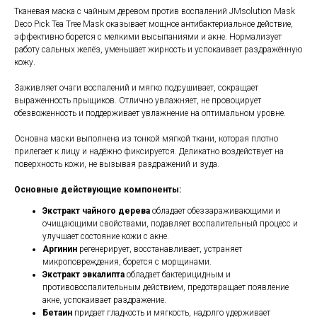
Тканевая маска с чайным деревом против воспалений JMsolution Mask
Deco Pick Tea Tree Mask оказывает мощное антибактериальное действие,
эффективно борется с мелкими высыпаниями и акне. Нормализует
работу сальных желёз, уменьшает жирность и успокаивает раздражённую
кожу.
Заживляет очаги воспалений и мягко подсушивает, сокращает
выраженность прыщиков. Отлично увлажняет, не провоцирует
обезвоженность и поддерживает увлажнение на оптимальном уровне.
Основна маски выполнена из тонкой мягкой ткани, которая плотно
прилегает к лицу и надёжно фиксируется. Деликатно воздействует на
поверхность кожи, не вызывая раздражений и зуда.
Основные действующие компоненты:
Экстракт чайного дерева
обладает обеззараживающими и
очищающими свойствами, подавляет воспалительный процесс и
улучшает состояние кожи с акне.
Аргинин
регенерирует, восстанавливает, устраняет
микроповреждения, борется с морщинами.
Экстракт эвкалипта
обладает бактерицидным и
противовоспалительным действием, предотвращает появление
акне, успокаивает раздражение.
Бетаин
придает гладкость и мягкость, надолго удерживает