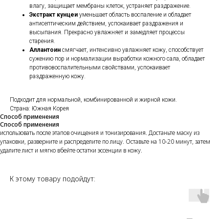
влагу, защищает мембраны клеток, устраняет раздражение.
Экстракт кунцеи
уменьшает область воспаление и обладает
антисептическим действием, успокаивает раздражения и
высыпания. Прекрасно увлажняет и замедляет процессы
старения.
Аллантоин
смягчает, интенсивно увлажняет кожу, способствует
сужению пор и нормализации выработки кожного сала, обладает
противовоспалительными свойствами, успокаивает
раздраженную кожу.
Подходит для нормальной, комбинированной и жирной кожи.
Страна: Южная Корея
Способ применения
Способ применения
использовать после этапов очищения и тонизирования. Достаньте маску из
упаковки, разверните и распределите по лицу. Оставьте на 10-20 минут, затем
удалите лист и мягко вбейте остатки эссенции в кожу.
К этому товару подойдут: