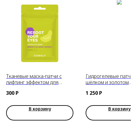
Тканевые маска-патчи с
Гидрогелевые патчи с
лифтинг эффектом для
шёлком и золотом
области вокруг глаз с
JMsolution Golden Coc
300
Р
1 250
Р
коллагеном и морскими
Home Esthetic Eye Patc
водорослями CONSLY, 30 шт
60шт
В корзину
В корзину