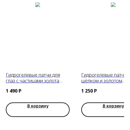
Гидрогелевые патчи для
Гидрогелевые патчи с
глаз с частицами золота
шёлком и золотом
Gold Hydrogel Eye Patch
JMsolution Golden Coc
1 490
Р
1 250
Р
Petitfee
Home Esthetic Eye Patc
60шт
В корзину
В корзину