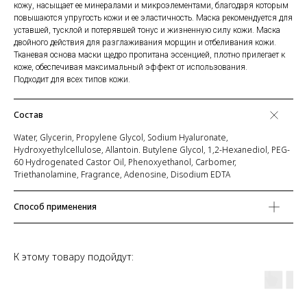
кожу, насыщает ее минералами и микроэлементами, благодаря которым
повышаются упругость кожи и ее эластичность. Маска рекомендуется для
уставшей, тусклой и потерявшей тонус и жизненную силу кожи. Маска
двойного действия для разглаживания морщин и отбеливания кожи.
Тканевая основа маски щедро пропитана эссенцией, плотно прилегает к
коже, обеспечивая максимальный эффект от использования.
Подходит для всех типов кожи.
Состав
Water, Glycerin, Propylene Glycol, Sodium Hyaluronate,
Hydroxyethylcellulose, Allantoin. Butylene Glycol, 1,2-Hexanediol, PEG-
60 Hydrogenated Castor Oil, Phenoxyethanol, Carbomer,
Triethanolamine, Fragrance, Adenosine, Disodium EDTA
Способ применения
К этому товару подойдут: