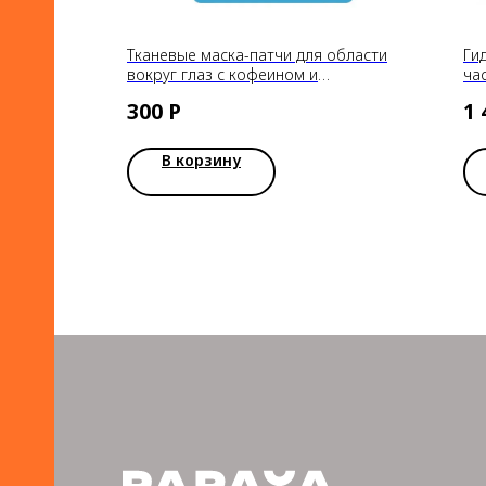
Тканевые маска-патчи для области
Ги
вокруг глаз с кофеином и
ча
гиалуроновой кислотой CONSLY, 30шт
Pat
300
Р
1 
В корзину