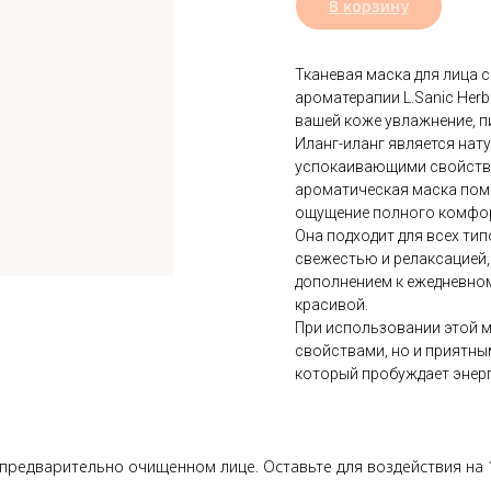
В корзину
Тканевая маска для лица 
ароматерапии L.Sanic Herb 
вашей коже увлажнение, п
Иланг-иланг является нат
успокаивающими свойства
ароматическая маска помо
ощущение полного комфор
Она подходит для всех ти
свежестью и релаксацией,
дополнением к ежедневном
красивой.
При использовании этой м
свойствами, но и приятны
который пробуждает энерг
 предварительно очищенном лице. Оставьте для воздействия на 