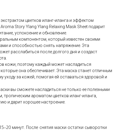
с экстрактом цветков иланг-иланга и эффектом
Aroma Story Ylang Ylang Relaxing Mask Sheet подарит
итание, успокоение и обновление.
уральным компонентом, который известен своими
ми и способностью снять напряжение. Эта
жет расслабиться после долгого дня и создаст
та.
пов кожи, поэтому каждый может насладиться
 которые она обеспечивает. Эта маска станет отличным
у уходу за кожей, помогая ей оставаться здоровой и
аски вы сможете насладиться не только ее полезными
м, тропическим ароматом цветков иланг-иланга,
ию и дарит хорошее настроение.
15–20 минут. После снятия маски остатки сыворотки