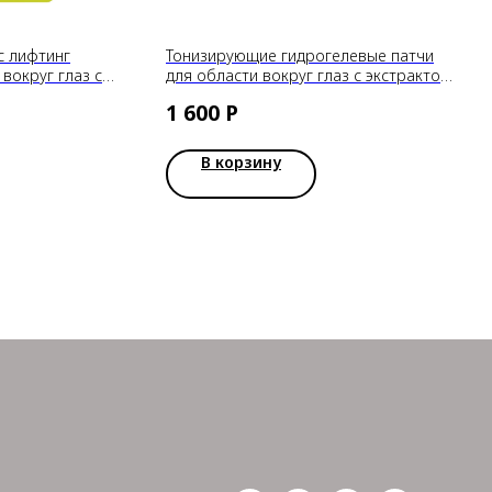
с лифтинг
Тонизирующие гидрогелевые патчи
вокруг глаз с
для области вокруг глаз с экстрактом
и водорослями
какао Cacao Energizing Hydrogel Eye
1 600
Р
Mask Petitfee
В корзину