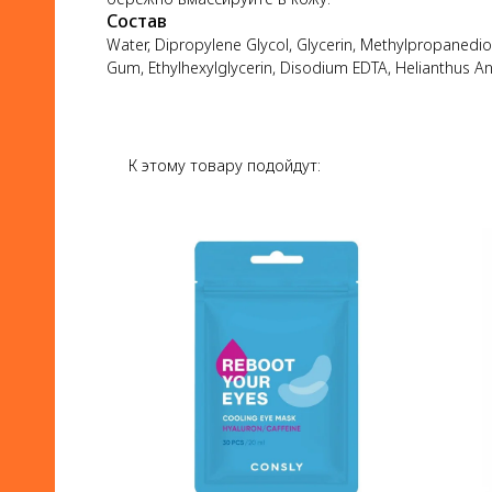
Состав
Water, Dipropylene Glycol, Glycerin, Methylpropanedi
Gum, Ethylhexylglycerin, Disodium EDTA, Helianthus An
К этому товару подойдут: