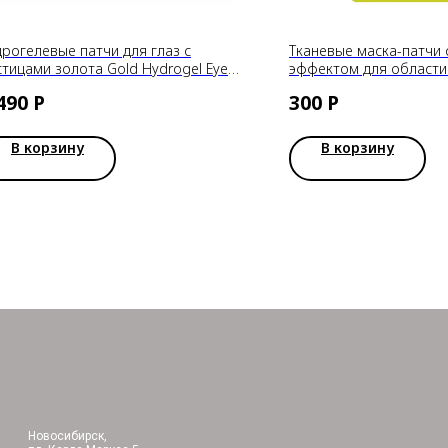
дрогелевые патчи для глаз с
Тканевые маска-патчи 
стицами золота Gold Hydrogel Eye
эффектом для области 
ch Petitfee
коллагеном и морским
490
Р
300
Р
CONSLY, 30 шт
В корзину
В корзину
Новосибирск,