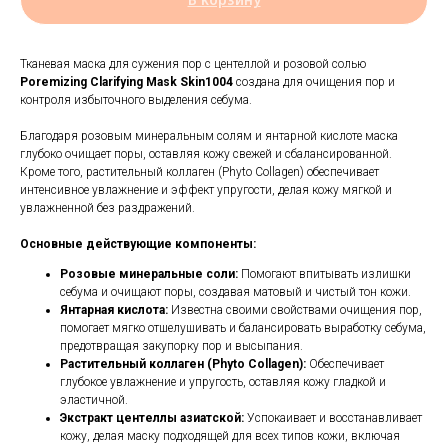
Тканевая маска для сужения пор с центеллой и розовой солью
Poremizing Clarifying Mask Skin1004
создана для очищения пор и
контроля избыточного выделения себума.
Благодаря розовым минеральным солям и янтарной кислоте маска
глубоко очищает поры, оставляя кожу свежей и сбалансированной.
Кроме того, растительный коллаген (Phyto Collagen) обеспечивает
интенсивное увлажнение и эффект упругости, делая кожу мягкой и
увлажненной без раздражений.
Основные действующие компоненты:
Розовые минеральные соли:
Помогают впитывать излишки
себума и очищают поры, создавая матовый и чистый тон кожи.
Янтарная кислота:
Известна своими свойствами очищения пор,
помогает мягко отшелушивать и балансировать выработку себума,
предотвращая закупорку пор и высыпания.
Растительный коллаген (Phyto Collagen):
Обеспечивает
глубокое увлажнение и упругость, оставляя кожу гладкой и
эластичной.
Экстракт центеллы азиатской:
Успокаивает и восстанавливает
кожу, делая маску подходящей для всех типов кожи, включая