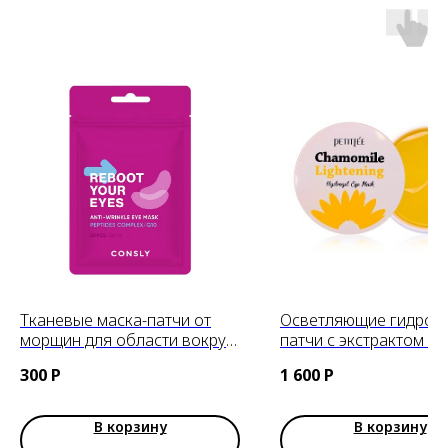
Тканевые маска-патчи от
Осветляющие гидрог
морщин для области вокруг
патчи с экстрактом р
глаз с коэнзимом Q10 и
PETITFEE Chamomile
300
Р
1 600
Р
пептидами CONSLY, 30 шт
Lightening Hydrogel E
В корзину
В корзину