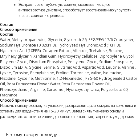
Экстракт розы глубоко увлажняет, оказывает мощное
антивозрастное действие, способствует восстановлению упругости
и разглаживанию рельефа.
Состав
Способ применения
Состав
Water, Methylpropanediol, Glycerin, Glycereth-26, PEG/PPG-17/6 Copolymer,
Sodium Hyaluronate(10,020PPB), Hydrolyzed Hyaluronic Acid (10PPB),
Hyaluronic Acid (10PPB), Collagen Extract, Allantoin, Trehalose, Betaine,
Ethylhexylglycerin, Xanthan Gum, Hydroxyethylcellulose, Dipropylene Glycol,
Butylene Glycol, Disodium Phosphate, Pentylene Glycol, Sodium Phosphate,
Disodium EDTA, Glycine, Serine, Glutamic Acid, Aspartic Acid, Leucine, Alanine ,
Lysine, Tyrosine, Phenylalanine, Proline, Threonine, Valine, Isoleucine,
Histidine, Cysteine, Methionine, 1,2-Hexanediol, PEG-60 Hydrogenated Castor
Oil, Rosa Damascena Flower Water, Rosa Damascena Flower Oil ,
Phenoxyethanol, Arginine, Carbomer, Hydroxyethyl Urea, Polysorbate 60,
Fragrance.
Способ применения
Извлечь тканевую основу из упаковки, распределить равномерно на коже лица и
оставить для воздействия на 15-20 минут. Затем снять тканевую основу и
распределить остатки эссенции до полного впитывания, закрепить уход кремом.
К этому товару подойдут: