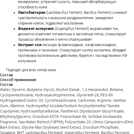
минералами, устраняет сухость, повышает абсорбирующую
способность кожи.
Лактобактерии
(Lactobacillus Ferment, Bacillus Ferment) снижают
чувствительность к внешним раздражителям, замедляют
старение клеток, подавляют воспаление.
Фермент аспергилл
(Aspergillus Ferment) выравнивает тон,
деликатно осветляет пигментные и застойные пятна, стимулирует
процессы обновления и мягко отшелушивает.
Экстракт сои
насыщен флавоноидами, изофлавоноидами,
протеинами и танинами. Стимулирует синтез коллагена, обладает
противовоспалительным действием, борется с последствиями УФ-
излучения.
Подходит для всех типов кожи.
Состав
Способ применения
Состав
Water, Glycerin, Butylene Glycol, Alcohol Denat., 1,2-Hexanediol, Betaine,
Cyclopentasiloxane, Hydroxyacetophenone, Glycereth-26, PEG-60
Hydrogenated Castor Oil, Cyclohexasiloxane, Carbomer, Arginine, Xanthan
Gum, Allantoin, Hydroxyethyl Acrylate/Sodium Acryloyldimethyl Taurate
Copolymer, Hydroxyethylcellulose, Panthenol, Dipotassium Glycyrrhizate,
Ethylhexylglycerin, Disodium EDTA, Polysorbate 60, Sorbitan Isostearate,
Fragrance, Sea Water, Retinol (10PPM), Polysorbate 20, Ulmus Campestris (Elm)
Bark Extract, Glycine Max (Soybean) Seed Extract, Disodium Phosphate,
Squalane, BHT, Lactobacillus Ferment, Aspergillus Ferment, Bacillus Ferment,