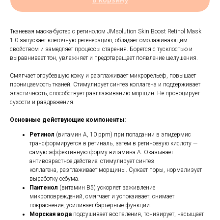
Тканевая маска-бустер с ретинолом JMsolution Skin Boost Retinol Mask
1.0 запускает клеточную регенерацию, обладает омолаживающим
свойством и замедляет процессы старения. Борется с тусклостью и
выравнивает тон, увлажняет и предотвращает появление шелушения.
Смягчает огрубевшую кожу и разглаживает микрорельеф, повышает
проницаемость тканей. Стимулирует синтез коллагена и поддерживает
эластичность, способствует разглаживанию морщин. Не провоцирует
сухости и раздражения.
Основные действующие компоненты:
Ретинол
(витамин A, 10 ppm) при попадании в эпидермис
трансформируется в ретиналь, затем в ретиноевую кислоту —
самую эффективную форму витамина A. Оказывает
антивозрастное действие: стимулирует синтез
коллагена, разглаживает морщины. Сужает поры, нормализует
выработку себума.
Пантенол
(витамин B5) ускоряет заживление
микроповреждений, смягчает и успокаивает, снимает
покраснение, усиливает барьерные функции.
Морская вода
подсушивает воспаления, тонизирует, насыщает