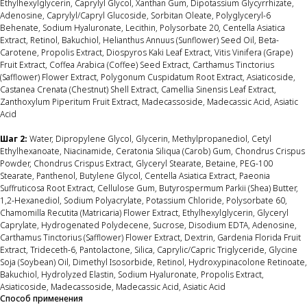
Ethylhexylglycerin, Caprylyl Glycol, Xanthan Gum, Dipotassium Glycyrrhizate,
Adenosine, Caprylyl/Capryl Glucoside, Sorbitan Oleate, Polyglyceryl-6
Behenate, Sodium Hyaluronate, Lecithin, Polysorbate 20, Centella Asiatica
Extract, Retinol, Bakuchiol, Helianthus Annuus (Sunflower) Seed Oil, Beta-
Carotene, Propolis Extract, Diospyros Kaki Leaf Extract, Vitis Vinifera (Grape)
Fruit Extract, Coffea Arabica (Coffee) Seed Extract, Carthamus Tinctorius
(Safflower) Flower Extract, Polygonum Cuspidatum Root Extract, Asiaticoside,
Castanea Crenata (Chestnut) Shell Extract, Camellia Sinensis Leaf Extract,
Zanthoxylum Piperitum Fruit Extract, Madecassoside, Madecassic Acid, Asiatic
Acid
Шаг 2:
Water, Dipropylene Glycol, Glycerin, Methylpropanediol, Cetyl
Ethylhexanoate, Niacinamide, Ceratonia Siliqua (Carob) Gum, Chondrus Crispus
Powder, Chondrus Crispus Extract, Glyceryl Stearate, Betaine, PEG-100
Stearate, Panthenol, Butylene Glycol, Centella Asiatica Extract, Paeonia
Suffruticosa Root Extract, Cellulose Gum, Butyrospermum Parkii (Shea) Butter,
1,2-Hexanediol, Sodium Polyacrylate, Potassium Chloride, Polysorbate 60,
Chamomilla Recutita (Matricaria) Flower Extract, Ethylhexylglycerin, Glyceryl
Caprylate, Hydrogenated Polydecene, Sucrose, Disodium EDTA, Adenosine,
Carthamus Tinctorius (Safflower) Flower Extract, Dextrin, Gardenia Florida Fruit
Extract, Trideceth-6, Pantolactone, Silica, Caprylic/Capric Triglyceride, Glycine
Soja (Soybean) Oil, Dimethyl Isosorbide, Retinol, Hydroxypinacolone Retinoate,
Bakuchiol, Hydrolyzed Elastin, Sodium Hyaluronate, Propolis Extract,
Asiaticoside, Madecassoside, Madecassic Acid, Asiatic Acid
Способ применения