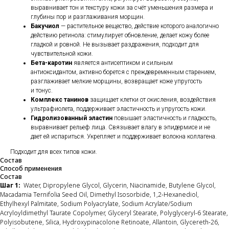
выравнивает тон и текстуру кожи за счёт уменьшения размера и
глубины пор и разглаживания морщин.
Бакучиол
— растительное вещество, действие которого аналогично
действию ретинола: стимулирует обновление, делает кожу более
гладкой и ровной. Не вызывает раздражения, подходит для
чувствительной кожи.
Бета-каротин
является антисептиком и сильным
антиоксидантом, активно борется с преждевременным старением,
разглаживает мелкие морщины, возвращает коже упругость
и тонус.
Комплекс танинов
защищает клетки от окисления, воздействия
ультрафиолета, поддерживает эластичность и упругость кожи.
Гидролизованный эластин
повышает эластичность и гладкость,
выравнивает рельеф лица. Связывает влагу в эпидермисе и не
дает ей испариться. Укрепляет и поддерживает волокна коллагена.
Подходит для всех типов кожи.
Состав
Способ применения
Состав
Шаг 1:
Water, Dipropylene Glycol, Glycerin, Niacinamide, Butylene Glycol,
Macadamia Ternifolia Seed Oil, Dimethyl Isosorbide, 1,2-Hexanediol,
Ethylhexyl Palmitate, Sodium Polyacrylate, Sodium Acrylate/Sodium
Acryloyldimethyl Taurate Copolymer, Glyceryl Stearate, Polyglyceryl-6 Stearate,
Polyisobutene, Silica, Hydroxypinacolone Retinoate, Allantoin, Glycereth-26,