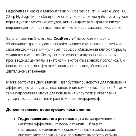
Гидрогелевая маска с микроиглами
VT Cosmetics Reti-A Reedle Shot 100
2Step Hydrogel Mask обладает многофункциональным действием: сужает
поры и укрепляет стенки сосудов, активизирует регенерацию клеток,
выравнивает тон, повышает эластичность и разглаживает морщины.
Запатентованный комплекс
CicaReedle
™ на основе микроигл
обеспечивает доставку активно действующих компонентов в глубокие
слои эпидермиса и стимулирует процессы обновления клеток. Формулу
усиливает комплекс Cicahyalon™ на основе гиалуроновой кислоты,
производных центеллы азиатской и экстракта зелёного прополиса. Он
повышает защитные функции, смягчает и питает, обеспечивает
длительное увлажнение.
Маска состоит из двух этапов: 1 шаг бустинг-сыворотка для повышения
эффективности средства, восстановления кожи и сужения пор; 2 шаг —
сама гидрогелевая маска для повышения упругости и укрепления
тургора, выравнивает тон и разглаживает микрорельеф.
Дополнительные действующие компоненты:
Гидроксипинаколона ретиноат,
одна из современных и
наиболее эффективных форм ретинола. Обладает
противовоспалительным и омолаживающим свойствами:
снижает риск развития акне, регулирует выработку себума,