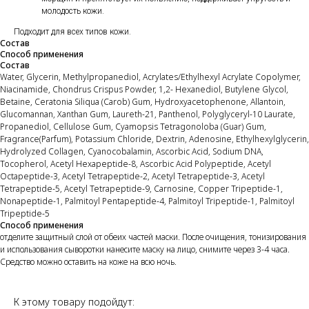
молодость кожи.
Подходит для всех типов кожи.
Состав
Способ применения
Состав
Water, Glycerin, Methylpropanediol, Acrylates/Ethylhexyl Acrylate Copolymer,
Niacinamide, Chondrus Crispus Powder, 1,2- Hexanediol, Butylene Glycol,
Betaine, Ceratonia Siliqua (Carob) Gum, Hydroxyacetophenone, Allantoin,
Glucomannan, Xanthan Gum, Laureth-21, Panthenol, Polyglyceryl-10 Laurate,
Propanediol, Cellulose Gum, Cyamopsis Tetragonoloba (Guar) Gum,
Fragrance(Parfum), Potassium Chloride, Dextrin, Adenosine, Ethylhexylglycerin,
Hydrolyzed Collagen, Cyanocobalamin, Ascorbic Acid, Sodium DNA,
Tocopherol, Acetyl Hexapeptide-8, Ascorbic Acid Polypeptide, Acetyl
Octapeptide-3, Acetyl Tetrapeptide-2, Acetyl Tetrapeptide-3, Acetyl
Tetrapeptide-5, Acetyl Tetrapeptide-9, Carnosine, Copper Tripeptide-1,
Nonapeptide-1, Palmitoyl Pentapeptide-4, Palmitoyl Tripeptide-1, Palmitoyl
Tripeptide-5
Способ применения
отделите защитный слой от обеих частей маски. После очищения, тонизирования
и использования сыворотки нанесите маску на лицо, снимите через 3-4 часа.
Средство можно оставить на коже на всю ночь.
К этому товару подойдут: