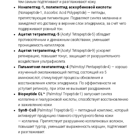
тем самым подтягивают и разглаживают кожу.
Нонапептид-1, полипептид аскорбиновой кислоты
(Nonapeptide-1, Ascorbic Acid Polypeptide) — пептиды,
препятствующие пигментации. Подавляют синтез меланина и
замедляют его доставку в верхние слои эпидермиса, за счёт чего
поддерживают ровный тон.
Ацетил тетрапептид-5
(Acetyl Tetrapeptide-5) обладает
противоотёчным и дренажным свойствами, уменьшает
проницаемость капилляров.
Ацетил тетрапептид-9
(Acetyl Tetrapeptide-9) ускоряет
регенерацию, повышает тонус, защищает от разрушительного
воздействия ультрафиолета.
Пальмитоил пентапептид-4
(Palmitoyl Pentapeptide-4) — хорошо
изученный омолаживающий пептид, состоящий из 5
аминокислот, стимулирует процессы обновления и
восстановления клеток эпидермиса. По эффективности не
уступает ретинолу, при этом не вызывает раздражения.
Biopeptide CL™
(Palmitoyl Tripeptide-1) запускает синтез
коллагена и гиалуроновой кислоты, способствует восстановлению
и заживлению кожи.
Syn®-Coll
(Palmitoyl Tripeptide-5) — пептидный комплекс, который
активирует продукцию главного структурного белка кожи
— коллагена. Препятствует разрушению коллагеновых волокон,
повышает тургор, уменьшает выраженность морщин, подтягивает
и разглаживает.