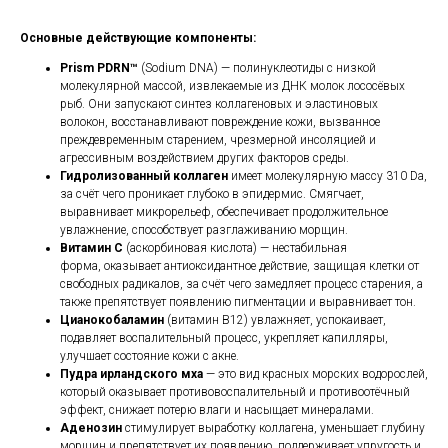
Основные действующие компоненты:
Prism PDRN™
(Sodium DNA) — полинуклеотиды с низкой
молекулярной массой, извлекаемые из ДНК молок лососёвых
рыб. Они запускают синтез коллагеновых и эластиновых
волокон, восстанавливают повреждение кожи, вызванное
преждевременным старением, чрезмерной инсоляцией и
агрессивным воздействием других факторов среды.
Гидролизованный коллаген
имеет молекулярную массу 310 Da,
за счёт чего проникает глубоко в эпидермис. Смягчает,
выравнивает микрорельеф, обеспечивает продолжительное
увлажнение, способствует разглаживанию морщин.
Витамин C
(аскорбиновая кислота) — нестабильная
форма, оказывает антиоксидантное действие, защищая клетки от
свободных радикалов, за счёт чего замедляет процесс старения, а
также препятствует появлению пигментации и выравнивает тон.
Цианокобаламин
(витамин B12) увлажняет, успокаивает,
подавляет воспалительный процесс, укрепляет капилляры,
улучшает состояние кожи с акне.
Пудра ирландского мха
— это вид красных морских водорослей,
который оказывает противовоспалительный и противоотёчный
эффект, снижает потерю влаги и насыщает минералами.
Аденозин
стимулирует выработку коллагена, уменьшает глубину
морщин и препятствует их появлению, поддерживает упругость и