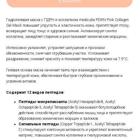
Гидрогелевая маска с ПДРН и коллагеном medicube PDRN Pink Collagen
Gel Mask повышает упругость и эластичность кожи, препятствует птозу,
возвращает лицу тонус и здоровое сияние. Активизирует синтез
коллагена, замедляет старение и разглаживает мимические морщины.
Интенсивно увлажняет, устраняет шелушение и признаки
обезвоженности, смягчает огрубевшие участки. Успокаивает
раздражение, снимает красноту и понижает температуру кожи на 7.9°C.
Гелевая основа маска начинает таять при взаимодействии с
температурой кожи, обеспечивая быстрое глубокое проникновение и
усвоение активов.
Содержит 12 видов пептидов:
Пептиды-миорелаксанты
(Acetyl Hexapeptide-8, Acetyl
Octapeptide-3, Acetyl Tetrapeptide-3) оказывают ботулоподобное
действие: способствуют расслаблению мышц лица и препятствуют
образованию мимических морщин и заломов.
Сигнальные пептиды
(Copper Tripeptide-1, Acetyl Tetrapeptide-
2) стимулируют клеточную активность и укрепляют внеклеточный
матрикс, повышают синтез коллагена и гиалуроновой кислоты,