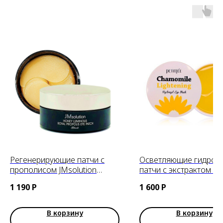
Регенерирующие патчи с
Осветляющие гидрог
прополисом JMsolution
патчи с экстрактом р
Honey Luminous Royal
PETITFEE Chamomile
1 190
Р
1 600
Р
Propolis Eye Patch, 60шт
Lightening Hydrogel E
В корзину
В корзину