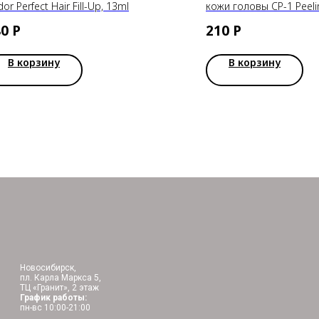
dor Perfect Hair Fill-Up, 13ml
кожи головы CP-1 Peel
20ml
80
Р
210
Р
В корзину
В корзину
Новосибирск,
пл. Карла Маркса 5,
ТЦ «Гранит», 2 этаж
График работы:
пн-вс 10:00-21:00