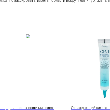
ица, помассировать, избегая области вокруг глаз и губ, смыть в
ллер для восстановления волос
Охлаждающий кислотны