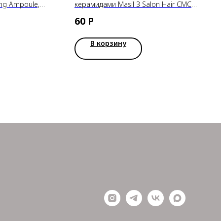
ing Ampoule,
керамидами Masil 3 Salon Hair CMC
Shampoo, 8 мл
60
Р
В корзину