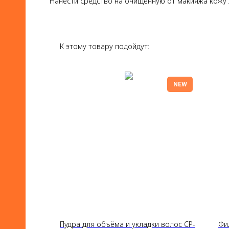
Нанести средство на очищенную от макияжа кожу л
К этому товару подойдут:
NEW
Пудра для объёма и укладки волос CP-
Фи