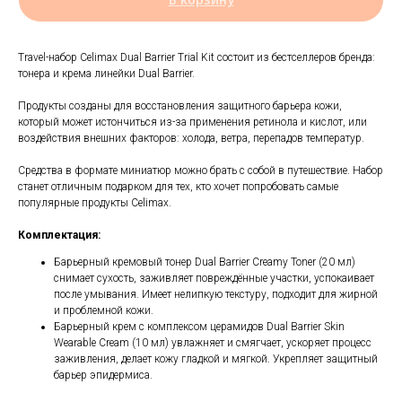
Travel-набор Celimax Dual Barrier Trial Kit состоит из бестселлеров бренда:
тонера и крема линейки Dual Barrier.
Продукты созданы для восстановления защитного барьера кожи,
который может истончиться из-за применения ретинола и кислот, или
воздействия внешних факторов: холода, ветра, перепадов температур.
Средства в формате миниатюр можно брать с собой в путешествие. Набор
станет отличным подарком для тех, кто хочет попробовать самые
популярные продукты Celimax.
Комплектация:
Барьерный кремовый тонер Dual Barrier Creamy Toner (20 мл)
снимает сухость, заживляет повреждённые участки, успокаивает
после умывания. Имеет нелипкую текстуру, подходит для жирной
и проблемной кожи.
Барьерный крем с комплексом церамидов Dual Barrier Skin
Wearable Cream (10 мл) увлажняет и смягчает, ускоряет процесс
заживления, делает кожу гладкой и мягкой. Укрепляет защитный
барьер эпидермиса.