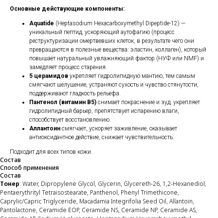
Основные действующие компоненты:
Aquatide
(Heptasodium Hexacarboxymethyl Dipeptide-12) —
уникальный пептид, ускоряющий аутофагию (процесс
реструктуризации омертвевших клеток, в результате чего они
превращаются в полезные вещества: эластин, коллаген), который
повышает натуральный увлажняющий фактор (НУФ или NMF) и
замедляет процесс старения.
5 церамидов
укрепляет гидролипидную мантию, тем самым
смягчают шелушение, устраняют сухость и чувство стянутости,
поддерживают гладкость рельефа.
Пантенол (витамин B5)
снимает покраснение и зуд, укрепляет
гидролипидный барьер, препятствует испарению влаги,
способствует восстановлению.
Аллантоин
смягчает, ускоряет заживление, оказывает
антиоксидантное действие, снижает чувствительность.
Подходит для всех типов кожи.
Состав
Способ применения
Состав
Тонер
: Water, Dipropylene Glycol, Glycerin, Glycereth-26, 1,2-Hexanediol,
Pentaerythrityl Tetraisostearate, Panthenol, Phenyl Trimethicone,
Caprylic/Capric Triglyceride, Macadamia Integrifolia Seed Oil, Allantoin,
Pantolactone, Ceramide EOP, Ceramide NS, Ceramide NP, Ceramide AS,