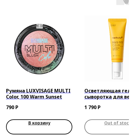
Румяна LUXVISAGE MULTI
Осветляющая гель
Color, 100 Warm Sunset
сыворотка для век 
койевой кислотой
790
Р
1 790
Р
Medicube Kojic Acid
Turmeric Vita Eye Ge
Serum, 30ml
В корзину
Out of stock