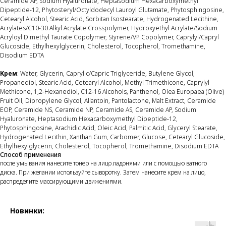
Ceramide AP, Sodium Hyaluronate, Heptasodium Hexacarboxymethyl
Dipeptide-12, Phytosteryl/Octyldodecyl Lauroyl Glutamate, Phytosphingosine,
Cetearyl Alcohol, Stearic Acid, Sorbitan Isostearate, Hydrogenated Lecithine,
Acrylates/C10-30 Alkyl Acrylate Crosspolymer, Hydroxyethyl Acrylate/Sodium
Acryloyl Dimethyl Taurate Copolymer, Styrene/VP Copolymer, Caprylyl/Capryl
Glucoside, Ethylhexylglycerin, Cholesterol, Tocopherol, Tromethamine,
Disodium EDTA
Крем
: Water, Glycerin, Caprylic/Capric Triglyceride, Butylene Glycol,
Propanediol, Stearic Acid, Cetearyl Alcohol, Methyl Trimethicone, Caprylyl
Methicone, 1,2-Hexanediol, C12-16 Alcohols, Panthenol, Olea Europaea (Olive)
Fruit Oil, Dipropylene Glycol, Allantoin, Pantolactone, Malt Extract, Ceramide
EOP, Ceramide NS, Ceramide NP, Ceramide AS, Ceramide AP, Sodium
Hyaluronate, Heptasodium Hexacarboxymethyl Dipeptide-12,
Phytosphingosine, Arachidic Acid, Oleic Acid, Palmitic Acid, Glyceryl Stearate,
Hydrogenated Lecithin, Xanthan Gum, Carbomer, Glucose, Cetearyl Glucoside,
Ethylhexylglycerin, Cholesterol, Tocopherol, Tromethamine, Disodium EDTA
Способ применения
после умывания нанесите тонер на лицо ладонями или с помощью ватного
диска. При желании используйте сыворотку. Затем нанесите крем на лицо,
распределите массирующими движениями.
Новинки: