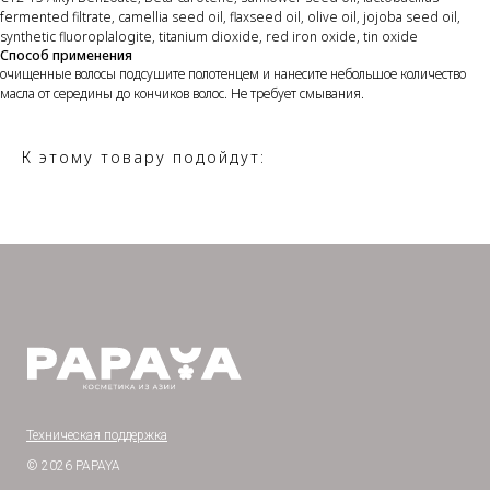
fermented filtrate, camellia seed oil, flaxseed oil, olive oil, jojoba seed oil,
synthetic fluoroplalogite, titanium dioxide, red iron oxide, tin oxide
Способ применения
очищенные волосы подсушите полотенцем и нанесите небольшое количество
масла от середины до кончиков волос. Не требует смывания.
К этому товару подойдут:
Техническая поддержка
© 2026 PAPAYA