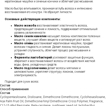
кератиновые чешуйки и сеченые кончики и облегчает расчесывание.
Масло быстро впитывается, проникая вглубь волоса и интенсивно
восстанавливая его изнутри. Не образует липкости.
Основные действующие компоненты:
Масло жожоба
восстанавливает эластичность волоса,
предотвращает сечение и ломкость, поддерживает оптимальный
уровень увлажненности
Масло семян камелии
насыщает локоны комплексом полезных
веществ, улучшает обмен веществ и активирует рост волос.
Масло оливы
разглаживает кератиновые чешуйки, придает
волосам гладкость и сияние. Делает локоны послушными,
устраняет спутанность, облегчает процесс расчесывания и
укладки.
Ферменты лактобактерий
усиливают защитные функции,
оберегают и восстанавливают волосы от воздействия жесткой
воды, фена, укладочных средств.
Масло подсолнечника
делает волосы мягкими и
шелковистыми, укрепляет структуру локонов, снимает
электризуемость.
Подходит для сухих волос.
Состав
Способ применения
Состав
Cyclopentasiloxane, Disiloxane, Dimethicone Dimethicone, Cyclohexasiloxane,
Acai Palm Fruit Oil, Dimethicone/Vinyl Dimethicone Cross Polymer, Fragrance,
C12-15 Alkyl Benzoate, Beta-carotene, sunflower seed oil, lactobacillus