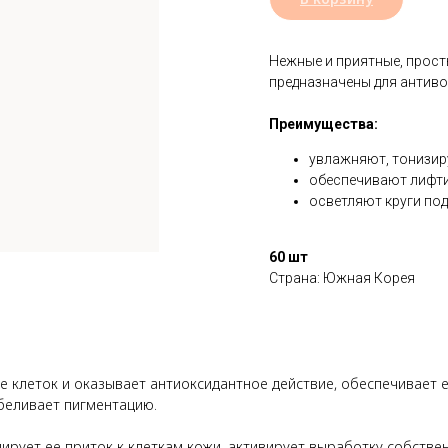
Нежные и приятные, прост
предназначены для антивоз
Преимущества:
увлажняют, тонизир
обеспечивают лифти
осветляют круги под
60 шт
Страна: Южная Корея
 клеток и оказывает антиоксидантное действие, обеспечивает е
беливает пигментацию.
ирует ее приток к клеткам кожи, активирует выработку собстве