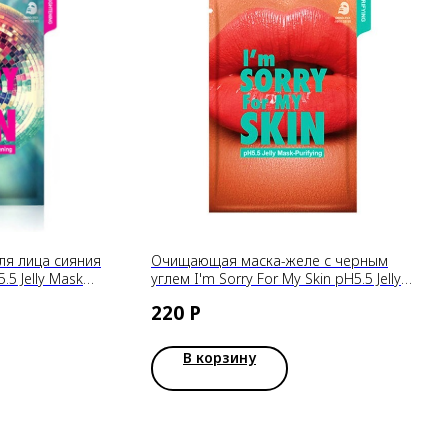
ля лица сияния
Очищающая маска-желе с черным
5.5 Jelly Mask
углем I'm Sorry For My Skin pH5.5 Jelly
Mask-Purifying (Lips)
220
Р
В корзину