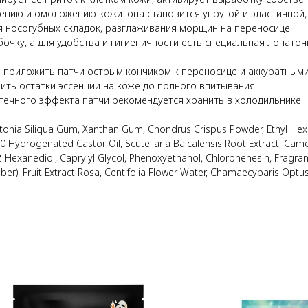
ению и омоложению кожи: она становится упругой и эластичной, 
я носогубных складок, разглаживания морщин на переносице.
чку, а для удобства и гигиеничности есть специальная лопаточк
з приложить патчи острым кончиком к переносице и аккуратны
вить остатки эссенции на коже до полного впитывания.
ечного эффекта патчи рекомендуется хранить в холодильнике.
eratonia Siliqua Gum, Xanthan Gum, Chondrus Crispus Powder, Ethyl Hex
-60 Hydrogenated Castor Oil, Scutellaria Baicalensis Root Extract, Came
 1,2-Hexanediol, Caprylyl Glycol, Phenoxyethanol, Chlorphenesin, Fragra
r), Fruit Extract Rosa, Centifolia Flower Water, Chamaecyparis Optus