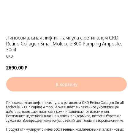
Липосомальная лифтинг-ампула с ретиналем CKD
Retino Collagen Small Molecule 300 Pumping Ampoule,
30ml
CKD
2690,00
Р
В корзину
Липосомальная лифтинг-ампула с ретиналем CKD Retino Collagen Small
Molecule 300 Pumping Ampoule оказывает выраженное укрепляющее
действие, повышает плотность кожи и защищает от истончения.
Восполняет недостаток влаги в клетках эпидермиса, питает и борется с
сухостью. Возвращает коже тонус, свежий цвет лица и здоровое сияние.
Продукт стимулирует синтез собственных коллагеновых и эластиновых