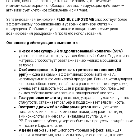
волокон, позволяет разгладить кожные заломы, статические
и мимические морщины. Обладает ревитализирующим действием —
активизирует клеточное обновление и смягчает.
Запатентованная технология
FLEXIBLE LIPOSOME
способствует более
эффективному проникновению и усвоению активов клетками
эпидмериса. Стабилизирует ретиналь и сводит к минимуму риск
возникновения раздражений после его использования.
Основные действующие компоненты:
Низкомолекулярный гидролизованный коллаген (55%)
укрепляет стенки клеток, улучшает белковый обмен. Поддерживает
матрикс, способствует разглаживанию мелких морщинок и
заломов.
Стабилизированный ретиналь третьего поколения (50
ppm)
— одна из самых эффективных форм витамина A,
используемых в косметической продукции. Ретиналь стимулирует
клеточное обновление, за счёт чего разглаживает текстуру кожи,
уменьшает видимость морщин и расширенных пор, повышает
синтез собственного коллагена и гиалуроновой кислоты.
Гиалуроновая кислота
увлажняет, устраняет сухость и чувство
стянутости, сглаживает рельеф и поддерживает эластичность.
Экстракт дрожжей клюйверомицетов
насыщает кожу
питательными и полезными веществами, содержит пептиды,
аминокислоты и минералы, витамины группы В, А и
РР. Проникает глубоко, ускоряет обменные процессы, придаёт коже
мягкость и бархатистость.
Аденозин
оказывает цитопротекторный эффект, защищая
клетки от окисления, тем самым замедляет старение, а также