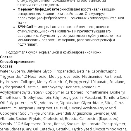
стимулирует синтез проколлагена-1, ответственного за
эластичность и гладкость.
Фермент бифидобактерий
обладает восстанавливающим,
репаративным и защитным свойствами. Стимулирует
пролиферацию фибробластов — основных клеток соединительной
ткани.
SYN-Coll
— мощный антивозрастной комплекс, активно
стимулирующий синтез коллагена и препятствующий его
разрушению. Улучшает тургор, уменьшает глубину выраженных
мимических и возрастных морщин, разглаживает рельеф и
подтягивает.
Подходит для сухой, нормальной и комбинированной кожи.
Состав
Способ применения
Состав
Water, Glycerin, Butylene Glycol, Propanediol, Betaine, Caprylic/Capric
Triglyceride, 1,2-Hexanediol, Methylpropanediol Niacinamide, Panthenol,
Hydrolyzed Collagen, Methyl Gluceth-10, Polyglyceryl-10 Laurate, Squalane,
Hydrogenated Lecithin, Diethoxyethyl Succinate, Ammonium
Acryloyldimethyltaurate/VP Copolymer, Carbomer, Tromethamine, Diphenyl
Dimethicone, Triethylhexanoin, Ethylhexylglycerin, Macadamia Ternifolia Seed
Oil, Polyquaternium-51, Adenosine, Dipotassium Glycyrrhizate, Silica, Citrus
Aurantium Bergamia (Bergamot) Fruit Oil, Glyceryl Acrylate/Acrylic Acid
Copolymer, Sodium Hyaluronate, Lavandula Angustifolia (Lavender) Oil,
Allantoin, Sodium Phytate, Cholesterol, Brassica Campestris (Rapeseed)
Sterols, PEG-5 Rapeseed Sterol, Retinal, Sodium Hyaluronate Crosspolymer,
Salvia Sclarea (Clary) Oil, Ceteth-3, Ceteth-5, Hydrolyzed Glycosaminoglycans,