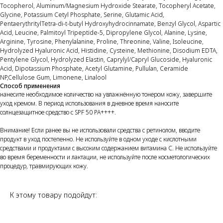
Tocopherol, Aluminum/Magnesium Hydroxide Stearate, Tocopheryl Acetate,
Glycine, Potassium Cetyl Phosphate, Serine, Glutamic Acid,
PentaerythritylTetra-di-t-butyl Hydroxyhydrocinnamate, Benzyl Glycol, Aspartic
Acid, Leucine, Palmitoyl Tripeptide-5, Dipropylene Glycol, Alanine, Lysine,
Arginine, Tyrosine, Phenylalanine, Proline, Threonine, Valine, Isoleucine,
Hydrolyzed Hyaluronic Acid, Histidine, Cysteine, Methionine, Disodium EDTA,
Pentylene Glycol, Hydrolyzed Elastin, Caprylyl/Capryl Glucoside, Hyaluronic
Acid, Dipotassium Phosphate, Acetyl Glutamine, Pullulan, Ceramide
NP,Cellulose Gum, Limonene, Linalool
Способ применения
нанесите необходимое количество на увлажнённую тонером кожу, завершите
уход кремом. В период использования в дневное время наносите
солнцезащитное средство с SPF 50 PA++++.
Внимание! Если ранее вы не использовали средства с ретинолом, вводите
продукт в уход постепенно. Не используйте в одном уходе с кислотными
средствами и продуктами с высоким содержанием витамина C. Не используйте
во время беременности и лактации, не используйте после косметологических
процедур, травмирующих кожу.
К этому товару подойдут: