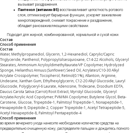
вызывает раздражения.
Пантенол (витамин B5)
восстанавливает целостность рогового
слоя, оптимизирует барьерные функции, ускоряет заживление
микроповреждений, снимает покраснение и раздражение,
обладает ранозаживляющими свойствами.
Подходит для жирной, комбинированной, нормальной и сухой кожи.
Состав
Способ применения
Состав
Water, Methylpropanediol, Glycerin, 1,2-Hexanediol, Caprylic/Capric
Triglyceride, Panthenol, Polypropylsilsesquioxane, C14-22 Alcohols, Glyceryl
Stearates, Ammonium Acryloyldimethyltaurate/VP Copolymer, Hydrolyzed
Sponge, Helianthus Annuus (Sunflower) Seed Oil, Acrylates/C10-30 Alkyl
Acrylate Crosspolymer, Tocopherol, Retinol(0.1%), Allantoin, Arginine,
Undecane, Xanthan Gum, Ethylhexylglycerin, C12-20 Alkyl Glucoside, Lauryl
Glucoside, Polyglyceryl-6 Laurate, Adenosine, Tridecane, Disodium EDTA,
Daucus Carota Sativa (Carrot) Root Extract, Myristyl Glucoside, Glyceryl
Acrylate/Acrylic Acid Copolymer, PVM/MA Copolymer, Butylene Glycol, Beta-
Carotene, Glucose, Tripeptide-1, Palmitoyl Tripeptide-1, Nonapeptide-1,
Hexapeptide-9, Dipeptide-2, Copper Tripeptide-1, Acetyl Tetrapeptide-5,
Acetyl Hexapeptide-8, Palmitoyl Pentapeptide-4
Способ применения
во время вечернего ухода нанесите необходимое количество средства на
предварительно очищенную кожу, распределите пальцам и дождитесь полного