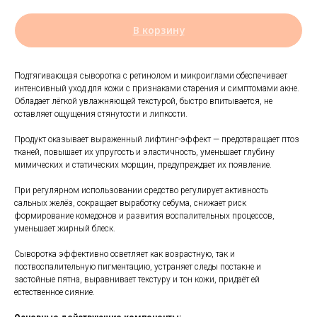
В корзину
Подтягивающая сыворотка с ретинолом и микроиглами обеспечивает
интенсивный уход для кожи с признаками старения и симптомами акне.
Обладает лёгкой увлажняющей текстурой, быстро впитывается, не
оставляет ощущения стянутости и липкости.
Продукт оказывает выраженный лифтинг-эффект — предотвращает птоз
тканей, повышает их упругость и эластичность, уменьшает глубину
мимических и статических морщин, предупреждает их появление.
При регулярном использовании средство регулирует активность
сальных желёз, сокращает выработку себума, снижает риск
формирование комедонов и развития воспалительных процессов,
уменьшает жирный блеск.
Сыворотка эффективно осветляет как возрастную, так и
поствоспалительную пигментацию, устраняет следы постакне и
застойные пятна, выравнивает текстуру и тон кожи, придаёт ей
естественное сияние.