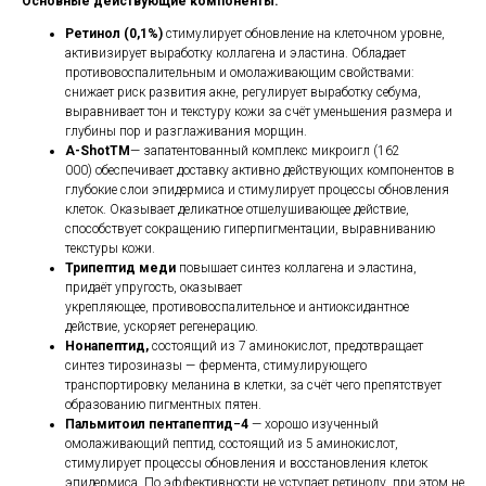
Основные действующие компоненты:
Ретинол (0,1%)
стимулирует обновление на клеточном уровне,
активизирует выработку коллагена и эластина. Обладает
противовоспалительным и омолаживающим свойствами:
снижает риск развития акне, регулирует выработку себума,
выравнивает тон и текстуру кожи за счёт уменьшения размера и
глубины пор и разглаживания морщин.
A-ShotTM
— запатентованный комплекс микроигл (162
000) обеспечивает доставку активно действующих компонентов в
глубокие слои эпидермиса и стимулирует процессы обновления
клеток. Оказывает деликатное отшелушивающее действие,
способствует сокращению гиперпигментации, выравниванию
текстуры кожи.
Трипептид меди
повышает синтез коллагена и эластина,
придаёт упругость, оказывает
укрепляющее, противовоспалительное и антиоксидантное
действие, ускоряет регенерацию.
Нонапептид,
состоящий из 7 аминокислот, предотвращает
синтез тирозиназы — фермента, стимулирующего
транспортировку меланина в клетки, за счёт чего препятствует
образованию пигментных пятен.
Пальмитоил пентапептид−4
— хорошо изученный
омолаживающий пептид, состоящий из 5 аминокислот,
стимулирует процессы обновления и восстановления клеток
эпидермиса. По эффективности не уступает ретинолу, при этом не